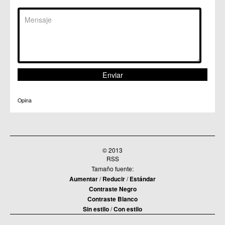
C.C. Sangonera la Seca
C.M. Sangonera la Verde
C.M. Santa Cruz
C.M. Santiago y Zaraiche
C.M. Santo Ángel
C.C. Sucina
C.C. Torreagüera
C.M. Valladolises
C.C. Zarandona
C.C. Zeneta
Opina
© 2013
RSS
Tamaño fuente:
Aumentar
/
Reducir
/
Estándar
Contraste Negro
Contraste Blanco
Sin estilo
/
Con estilo