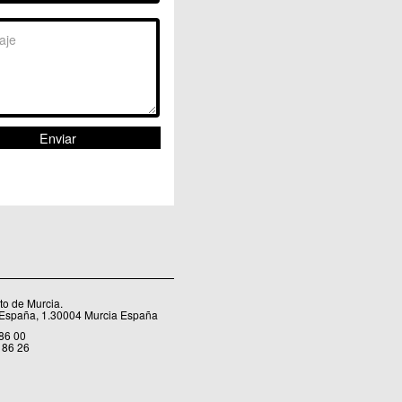
Sangonera la Seca
Sangonera la Verde
Santa Cruz
Santiago y Zaraiche
Santo Ángel
Sucina
Torreagüera
Valladolises
 Zarandona
Zeneta
o de Murcia.
 España, 1.30004 Murcia España
 86 00
 86 26