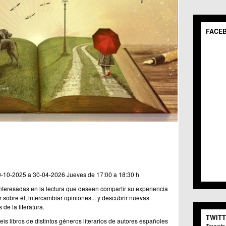
POR 
Mostr
FACE
POR 
Baile
Artes
Mostr
ELEG
Músi
C.M.
Fecha In
Gast
C.C.
Teatr
C.M.
Artes
C.M. 
Físic
C.C. 
Medi
C.C. 
Fecha Fi
Nuev
C.C. 
Anima
C.C. 
Otros
C.C.S
Salu
C.M. 
Audio
C.C.S
Brico
C.C. 
-10-2025 a 30-04-2026
Jueves de 17:00 a 18:30 h
Liter
C.M. 
interesadas en la lectura que deseen compartir su experiencia
Arte-
C.C.S
 sobre él, intercambiar opiniones... y descubrir nuevas
Medi
C.M. 
 de la literatura.
Tiemp
C.C.
TWIT
Escue
C.C. 
eis libros de distintos géneros literarios de autores españoles
Tweets 