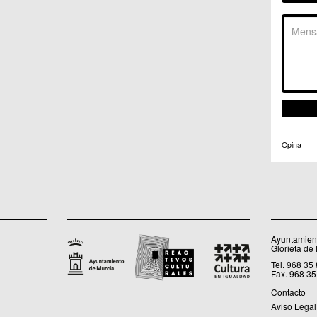
C.C. 
C.M. 
C.M. 
C.M. 
C.M. 
C.C. 
C.C. 
C.M. 
C.C.
C.C. 
Opina
Ayuntamient
Glorieta de
Tel. 968 35
Fax. 968 35
Contacto
Aviso Legal