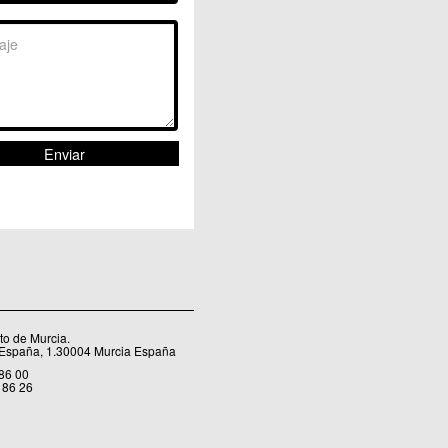
Sangonera la Seca
Sangonera la Verde
Santa Cruz
Santiago y Zaraiche
Santo Ángel
Sucina
Torreagüera
Valladolises
 Zarandona
Zeneta
o de Murcia.
 España, 1.30004 Murcia España
 86 00
 86 26