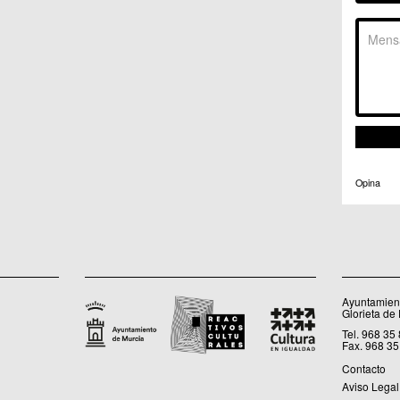
C.C. 
C.M. 
C.M. 
C.M. 
C.M. 
C.C. 
C.C. 
C.M. 
C.C.
C.C. 
Opina
Ayuntamient
Glorieta de
Tel. 968 35
Fax. 968 35
Contacto
Aviso Legal