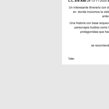
C.C. Era Alta
De 13-11-2025 a
Un interesante itinerario con 
en donde incluimos la visit
antem
Una historia con base arque
personajes ilustres como I
protagonistas que han 
se recomiend
Taller