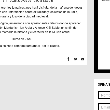
 13-11-2025
Jueves de 10:00 a 12:30 h
C.C. 
C.M. 
diferentes temáticas, nos hará disfrutar de la mañana de jueves
C.M. 
a con información sobre el trazado y los restos de muralla,
uralla y foso de la ciudad medieval.
C.C. 
C.C. 
ológica, amenizada con apasionantes relatos donde aparecen
C.M.
bn Mardanish, Ibn Arabí y Alfonso X El Sabio, un sinfín de
C.C. 
marcado la historia y el carácter de la Murcia actual.
C.C. 
Duración 2,5h.
C.C. 
a calzado cómodo para andar por la ciudad.
C.C. 
C.M. 
C.C.
C.M.
C.C.S
C.M. 
C.M.
Centr
OPINA/
C.C. 
C.M.
C.M. 
C.M. 
C.C. 
C.C. 