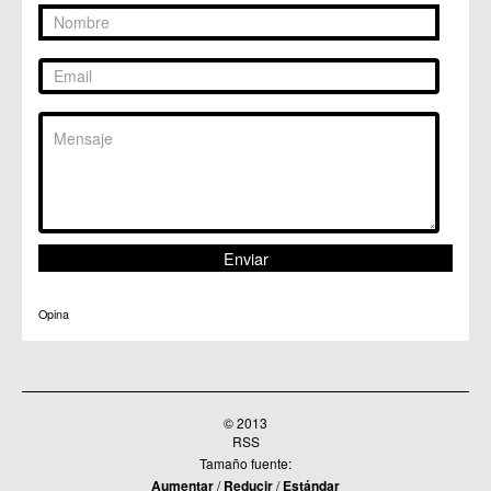
C.M. Patiño
C.M. Puebla de Soto
C.C. Puente Tocinos
C.C. San Ginés
C.C. Sangonera la Seca
C.M. Sangonera la Verde
C.M. Santa Cruz
C.M. Santiago y Zaraiche
C.M. Santo Ángel
C.C. Sucina
C.C. Torreagüera
C.M. Valladolises
C.C. Zarandona
C.C. Zeneta
Opina
© 2013
RSS
Tamaño fuente:
Aumentar
/
Reducir
/
Estándar