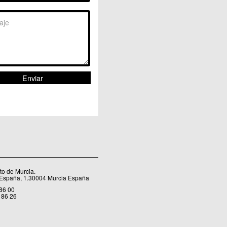
Sangonera la Seca
Sangonera la Verde
Santa Cruz
Santiago y Zaraiche
Santo Ángel
Sucina
Torreagüera
Valladolises
 Zarandona
Zeneta
o de Murcia.
 España, 1.30004 Murcia España
 86 00
 86 26