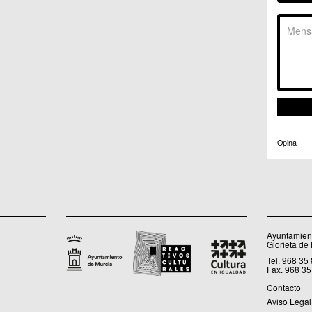
C.C. 
C.M. 
C.M. 
C.M. 
C.M. 
C.C. 
C.C. 
C.M. 
C.C.
C.C. 
Opina
Ayuntamient
Glorieta de
Tel. 968 35
Fax. 968 35
Contacto
Aviso Legal