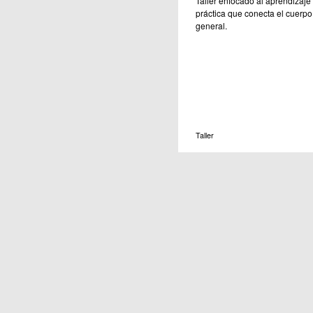
Taller enfocado al aprendizaje
práctica que conecta el cuerpo,
general.
Taller