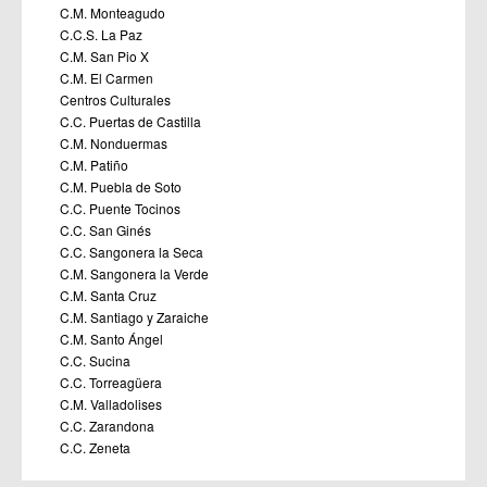
C.M. Monteagudo
C.C.S. La Paz
C.M. San Pio X
C.M. El Carmen
Centros Culturales
C.C. Puertas de Castilla
C.M. Nonduermas
C.M. Patiño
C.M. Puebla de Soto
C.C. Puente Tocinos
C.C. San Ginés
C.C. Sangonera la Seca
C.M. Sangonera la Verde
C.M. Santa Cruz
C.M. Santiago y Zaraiche
C.M. Santo Ángel
C.C. Sucina
C.C. Torreagüera
C.M. Valladolises
C.C. Zarandona
C.C. Zeneta