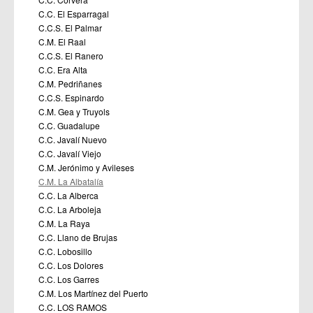
C.C. El Esparragal
C.C.S. El Palmar
C.M. El Raal
C.C.S. El Ranero
C.C. Era Alta
C.M. Pedriñanes
C.C.S. Espinardo
C.M. Gea y Truyols
C.C. Guadalupe
C.C. Javalí Nuevo
C.C. Javalí Viejo
C.M. Jerónimo y Avileses
C.M. La Albatalía
C.C. La Alberca
C.C. La Arboleja
C.M. La Raya
C.C. Llano de Brujas
C.C. Lobosillo
C.C. Los Dolores
C.C. Los Garres
C.M. Los Martínez del Puerto
C.C. LOS RAMOS