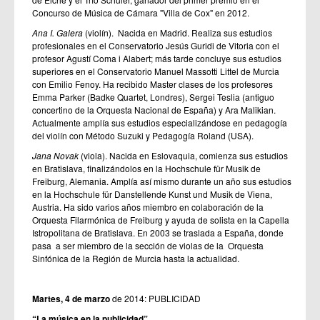
Concurso de Música de Cámara "Villa de Cox" en 2012.
Ana I. Galera
(violín). Nacida en Madrid. Realiza sus estudios
profesionales en el Conservatorio Jesús Guridi de Vitoria con el
profesor Agustí Coma i Alabert; más tarde concluye sus estudios
superiores en el Conservatorio Manuel Massotti Littel de Murcia
con Emilio Fenoy. Ha recibido Master clases de los profesores
Emma Parker (Badke Quartet, Londres), Sergei Teslia (antiguo
concertino de la Orquesta Nacional de España) y Ara Malikian.
Actualmente amplía sus estudios especializándose en pedagogía
del violín con Método Suzuki y Pedagogía Roland (USA).
Jana Novak
(viola). Nacida en Eslovaquia, comienza sus estudios
en Bratislava, finalizándolos en la Hochschule für Musik de
Freiburg, Alemania. Amplía así mismo durante un año sus estudios
en la Hochschule für Danstellende Kunst und Musik de Viena,
Austria. Ha sido varios años miembro en colaboración de la
Orquesta Filarmónica de Freiburg y ayuda de solista en la Capella
Istropolitana de Bratislava. En 2003 se traslada a España, donde
pasa a ser miembro de la sección de violas de la Orquesta
Sinfónica de la Región de Murcia hasta la actualidad.
Martes, 4 de marzo
de 2014: PUBLICIDAD
“La música en la publicidad”