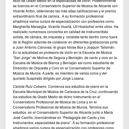
título de Grado Medio en la especialidad de violín. Posteriormente
se licencia en el Conservatorio Superior de Música de Alicante con
Vicente Antón, obteniendo las más altas calificaciones y el premio
extraordinario final de carrera. A su formación profesional
añadimos varios cursos de especialización con profesores como
Margherita Marseglia, Vicente Huerta, Ulf Hoelscher entre otros. Ha
realizado numerosos conciertos en calidad de instrumentista
solista, de cámara, de orquesta y coralista tanto dentro como fuera
de la Región además de colaborar en diferentes grabaciones junto
a Juan Antonio Cánovas, el grupo Noise Box y Joaquín Talismán.
En la actualidad es profesora de violín en la Escuela de Música
“San Jorge” de Molina de Segura y Beniaján, de canto y coro en la
Escuela de Música de Blanca y Beniaján así como estudiante de
Dirección de Orquesta y Coro en el Conservatorio Superior de
Música de Murcia. A parte, es miembro de varios coros y del
quinteto Suspiratio dirigido por Jorge Losana.
Carlota Ruiz Cobarro.
Comienza sus estudios de piano en la
Escuela Municipal de Música de Caravaca de la Cruz, continuando
los estudios de Grado Medio de dicho instrumento en el
Conservatorio Profesional de Música de Lorca y en el
Conservatorio Profesional de Música de Murcia. Termina sus
estudios en el Conservatorio Superior de Alicante junto a María
José Carrillo, licenciándose en “Pedagogía del Canto y los
Instrumentos, especialidad de piano”. A su formación profesional
añadimos varios cursos de especialización con profesores como