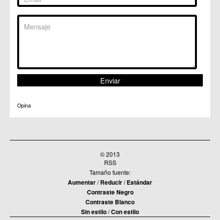
C.M. Sangonera la Verde
C.M. Santa Cruz
C.M. Santiago y Zaraiche
C.M. Santo Ángel
C.C. Sucina
C.C. Torreagüera
C.M. Valladolises
C.C. Zarandona
C.C. Zeneta
Opina
© 2013
RSS
Tamaño fuente:
Aumentar
/
Reducir
/
Estándar
Contraste Negro
Contraste Blanco
Sin estilo
/
Con estilo