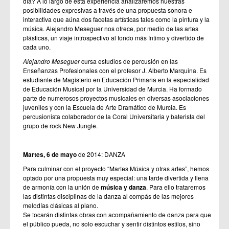
día? A lo largo de esta experiencia analizaremos nuestras
posibilidades expresivas a través de una propuesta sonora e
interactiva que aúna dos facetas artísticas tales como la pintura y la
música. Alejandro Meseguer nos ofrece, por medio de las artes
plásticas, un viaje introspectivo al fondo más íntimo y divertido de
cada uno.
Alejandro Meseguer
cursa estudios de percusión en las
Enseñanzas Profesionales con el profesor J. Alberto Marquina. Es
estudiante de Magisterio en Educación Primaria en la especialidad
de Educación Musical por la Universidad de Murcia. Ha formado
parte de numerosos proyectos musicales en diversas asociaciones
juveniles y con la Escuela de Arte Dramático de Murcia. Es
percusionista colaborador de la Coral Universitaria y baterista del
grupo de rock New Jungle.
Martes, 6 de mayo
de 2014: DANZA
Para culminar con el proyecto “Martes Música y otras artes”, hemos
optado por una propuesta muy especial: una tarde divertida y llena
de armonía con la unión de
música y danza
. Para ello trataremos
las distintas disciplinas de la danza al compás de las mejores
melodías clásicas al piano.
Se tocarán distintas obras con acompañamiento de danza para que
el público pueda, no solo escuchar y sentir distintos estilos, sino