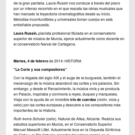
de la gran pantalla.
Laura Russín
nos conduce a través del piano
por un intenso recorrido en el que rescata las obras musicales que
han marcado la trayectoria cinematográfica desde su inicio.
Melodías inconfundibles y universales toman cuerpo en esta
entrañable propuesta.
Laura Russín,
pianista profesional titulada en el conservatorio
superior de música de Murcia, ejerce actualmente como docente en
el conservatorio Narval de Cartagena.
Martes, 4 de febrero
de 2014: HISTORIA
"La Corte y sus compositores"
Con la llegada del siglo XIX y el auge de la burguesía, también el
mecenazgo de la música abandonó las cortes y los palacios. Sin
embargo, y desde el Renacimiento, la música vivía y se producía
en Palacio, inspiraba y conmovía a reyes, duques y marqueses.
Viaja con la ayuda de un increíble
trío de cuerdas
(violín, viola y
cello) por las cortes europeas y descubre a los compositores más
importantes de la Historia.
Ruth Ivorra Schuler
(cello). Natural de Altea, Alicante. Realiza sus
estudios superiores en Murcia, en el Conservatorio Superior
Manuel Massotti Littel. Actualmente toca en la Orquesta Sinfónica
de Elche y el Trío Schuler, ganador del primer premio en el