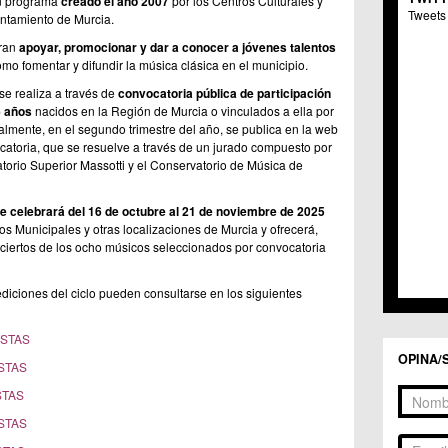
un programa
creado el año 2007
por los Centros Culturales y
C.M. 
Tweets 
untamiento de Murcia.
C.M. 
C.C. 
tran
apoyar, promocionar y dar a conocer a jóvenes talentos
C.C. 
mo fomentar y difundir la música clásica en el municipio.
C.M.
se realiza a través de
convocatoria pública de participación
C.C. 
6 años
nacidos en la Región de Murcia o vinculados a ella por
C.C. 
ualmente, en el segundo trimestre del año, se publica en la web
C.C. 
catoria, que se resuelve a través de un jurado compuesto por
C.C. 
orio Superior Massotti y el Conservatorio de Música de
C.M. 
C.C.
se celebrará del 16 de octubre al 21 de noviembre de 2025
C.M.
os Municipales y otras localizaciones de Murcia y ofrecerá,
C.C.S
onciertos de los ocho músicos seleccionados por convocatoria
C.M. 
C.M.
diciones del ciclo pueden consultarse en los siguientes
Centr
C.C. 
ISTAS
C.M.
OPINA/
C.M. 
STAS
C.M. 
STAS
C.C. 
C.C. 
STAS
C.C. 