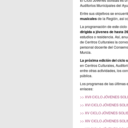
El Ciclo Jóvenes Solistas es 
Auditorios Municipales del Ay
Entre sus objetivos se encuen
musicales
de la Región, así co
La programación de este ciclo 
dirigida a jóvenes de hasta 2
estudios o residencia. Así, an
de Centros Culturales la convo
personal docente del Conservat
Murcia.
La próxima edición del ciclo 
en Centros Culturales, Auditori
entre otras actividades, los c
pública.
Los programas de las últimas e
enlaces:
>> XVII CICLO JÓVENES SOL
>> XVI CICLO JÓVENES SOLI
>> XV CICLO JÓVENES SOLI
>> XIV CICLO JÓVENES SOLI