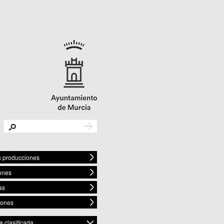
s producciones
ones
as
iones
 clasificada