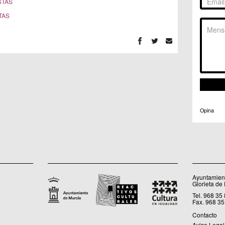
STAS
C.M. 
TAS
C.M. 
C.M. 
C.M. 
C.C. 
C.C. 
C.M. 
C.C.
C.C. 
Opina
Ayuntamient
Glorieta de
Tel. 968 35
Fax. 968 35
Contacto
Aviso Legal