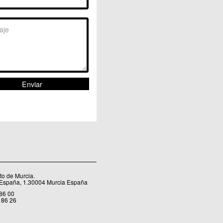
Sangonera la Verde
Santa Cruz
Santiago y Zaraiche
Santo Ángel
Sucina
Torreagüera
Valladolises
 Zarandona
Zeneta
o de Murcia.
 España, 1.30004 Murcia España
 86 00
 86 26