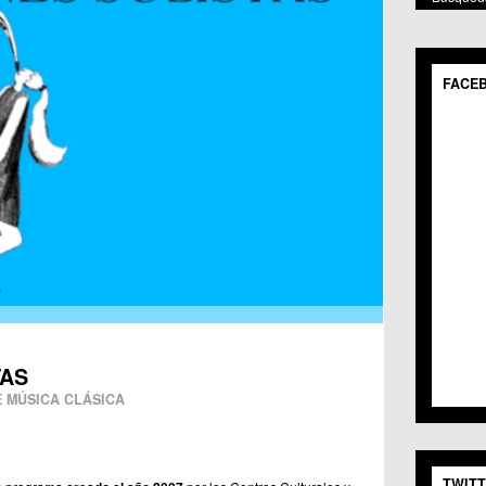
POR 
Mostr
FACE
C.M.
C.C.
C.M.
C.M. 
C.C. 
C.C. 
C.C. 
C.C. 
C.C.S
C.M. 
C.C.S
C.C. 
C.M. 
TAS
C.C.S
 MÚSICA CLÁSICA
C.M. 
C.C.
C.C. 
C.C. 
TWIT