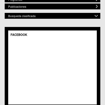
Publicaciones
Busqueda clasificada
POR ESPACIO
Mostrar todos
FACEBOOK
C.M. Baños y Mendigo
C.C. BENIAJÁN
C.M. Cañadas de San Pedro
C.M. Casillas
C.C. Churra
C.C. Cobatillas
C.C. Corvera
C.C. El Esparragal
C.C.S. El Palmar
C.M. El Raal
C.C.S. El Ranero
C.C. Era Alta
C.M. Pedriñanes
C.C.S. Espinardo
C.M. Gea y Truyols