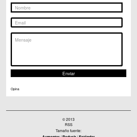
C.M. Puebla de Soto
C.C. Puente Tocinos
C.C. San Ginés
C.C. Sangonera la Seca
C.M. Sangonera la Verde
C.M. Santa Cruz
C.M. Santiago y Zaraiche
C.M. Santo Ángel
C.C. Sucina
C.C. Torreagüera
C.M. Valladolises
C.C. Zarandona
C.C. Zeneta
Opina
© 2013
RSS
Tamaño fuente:
Aumentar
/
Reducir
/
Estándar