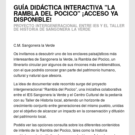
GUÍA DIDÁCTICA INTERACTIVA "LA
RAMBLA DEL POCICO" ¡ACCESO YA
DISPONIBLE!
PROYECTO INTERGENERACIONAL ENTRE IES Y EL TALLER
DE HISTORIA DE SANGONERA LA VERDE
C.M. Sangonera la Verde
Os invitamos a descubrir uno de los enclaves paisajísticos más
interesantes de Sangonera la Verde, la Rambla del Pocico, un
itinerario circular por algunos de sus rincones más emblemáticos,
con el que podréis conocer gran parte del patrimonio humano,
cultural y natural que atesora.
La idea de documentar este recorrido surge del proyecto
intergeneracional “Rambla del Pocico”, una iniciativa colaborativa
entre el IES Sangonera la Verde y el Centro Cultural de la pedanía
con su Taller de Historia local, abriendo un horizonte de
crecimiento conjunto entre generaciones del mismo pueblo, unidas
por el objetivo de alcanzar un impacto en la conservación y difusión
del patrimonio local.
Podéis ver las opciones consulta sobre los diferentes contenidos
de interés de la Rambla del Pocico, tales como la historia