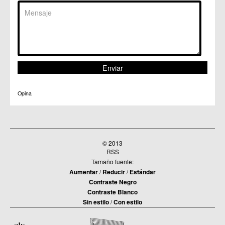
C.M. Santiago y Zaraiche
C.M. Santo Ángel
C.C. Sucina
C.C. Torreagüera
C.M. Valladolises
C.C. Zarandona
C.C. Zeneta
Opina
© 2013
RSS
Tamaño fuente:
Aumentar
/
Reducir
/
Estándar
Contraste Negro
Contraste Blanco
Sin estilo
/
Con estilo