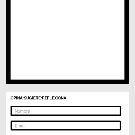
C.C. La Alberca
C.C. La Arboleja
C.M. La Raya
C.C. Llano de Brujas
C.C. Lobosillo
C.C. Los Dolores
C.C. Los Garres
C.M. Los Martínez del Puerto
C.C. LOS RAMOS
C.M. Monteagudo
C.C.S. La Paz
C.M. San Pio X
C.M. El Carmen
Centros Culturales
C.C. Puertas de Castilla
C.M. Nonduermas
OPINA/SUGIERE/REFLEXIONA
C.M. Patiño
C.M. Puebla de Soto
C.C. Puente Tocinos
C.C. San Ginés
C.C. Sangonera la Seca
C.M. Sangonera la Verde
C.M. Santa Cruz