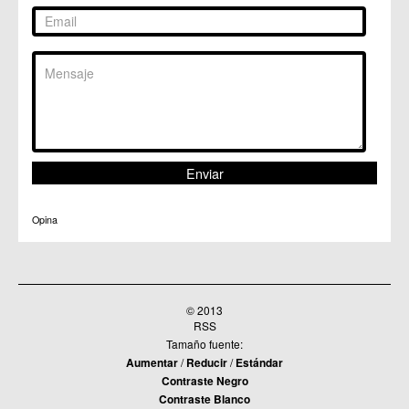
C.C. Sangonera la Seca
C.M. Sangonera la Verde
C.M. Santa Cruz
C.M. Santiago y Zaraiche
C.M. Santo Ángel
C.C. Sucina
C.C. Torreagüera
C.M. Valladolises
C.C. Zarandona
C.C. Zeneta
Opina
© 2013
RSS
Tamaño fuente:
Aumentar
/
Reducir
/
Estándar
Contraste Negro
Contraste Blanco