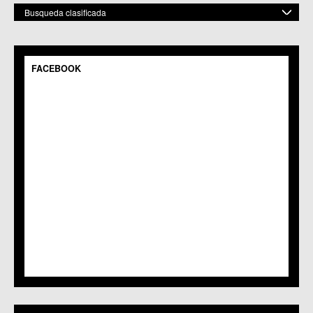
Busqueda clasificada
POR ESPACIO
Mostrar todos
FACEBOOK
C.M. Baños y Mendigo
C.C. BENIAJÁN
C.M. Cañadas de San Pedro
C.M. Casillas
C.C. Churra
C.C. Cobatillas
C.C. Corvera
C.C. El Esparragal
C.C.S. El Palmar
C.M. El Raal
C.C.S. El Ranero
C.C. Era Alta
C.M. Pedriñanes
C.C.S. Espinardo
C.M. Gea y Truyols
C.C. Guadalupe
C.C. Javalí Nuevo