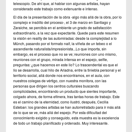
telescopio. De ahí que, al hablar con algunas artistas, hayan
considerado este trabajo como extenuante e intenso.
El día de la presentación de la obra -algo más allá de la obra, por lo
complejo e insólito del proceso-, el 3 de marzo en Santiago y
Zaraiche, se percibía en el ambiente un grado de satisfacción
extraordinario, a la vez que expectante. Quede para este resumen
la visión en reality de las automiradas: desde la complejidad a lo
Münch, pasando por el formato naif, la viñeta de un tebeo o el
ascendiente naturalista/impresionista...Lo que importa, sin
embargo, es el proceso que no se ve; reuniones con uno mismo,
reuniones con el grupo, mirada intensa en el espejo, selfie,
preguntas: ¿que hacemos en este lio? Lo trascendental es que el
lio se desarrolla, cual hilo de Ariadna, entre la tiniebla personal y el
territorio social, allá donde nos encontramos, en el aula, con
nuestros colegas de vértigo, con nuestra monitora, con las
personas que dirigen los centros culturales buscando
complicidades, encontrando un producto que sientes importante,
colgado ahora, de forma efímera, tras tantas horas de trabajo. Este
es el camino de la eternidad, como ilustró, después, Cecilia
Esteban: los grandes artistas se han autorretratado para ir más allá
de lo que se ve, más allá del espejo. Por esta dificultad del
conocimiento exigido y conseguido, esta muestra es la excelencia
de todo un trabajo planificado y ordenado. Muy interesante.