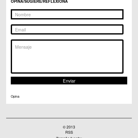
OPINA/SUGIERE/REFLEXIONA
C.M. Patiño
C.M. Puebla de Soto
C.C. Puente Tocinos
C.C. San Ginés
C.C. Sangonera la Seca
C.M. Sangonera la Verde
C.M. Santa Cruz
C.M. Santiago y Zaraiche
C.M. Santo Ángel
C.C. Sucina
C.C. Torreagüera
C.M. Valladolises
C.C. Zarandona
C.C. Zeneta
Opina
© 2013
RSS