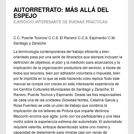
AUTORRETRATO: MÁS ALLÁ DEL
ESPEJO
EJERCICIO INTERESANTE DE BUENAS PRÁCTICAS
C.C. Puente Tocinos/ C.C.S. El Ranero/ C.C.S. Espinardo/ C.M.
Santiago y Zaraiche
La terminología contemporánea del trabajo eficiente y bien
orientado pasa por una serie de itinerarios que siempre incluyen la
definición de objetivos, el plan y la medición para alcanzarlos y la
implicación de la organización productora del servicio, a través de
todos sus recursos, bien por adhesión voluntaria o impuesta, bien
por fe implícita en lo que se está haciendo.
rolex replica
Todo este
manual se cumple con creces en esta interesante experiencia de
los Centros Culturales Municipales de Santiago y Zaraiche, El
Ranero, Puente Tocinos y Espinardo. Desde las tres responsables
de cada una de las unidades (Soledad Nortes, Catalina García y
Rosa Fuentes) se urde un plan de trabajo que combina la
implicación de los talleres de Pintura que imparte Verónica
Maccorín-enzima que agita- junto con los participantes y una idea
motriz sobre la experiencia extrema del autorretrato. El autorretrato
requiere valentía, enfoque desenfocado sobre uno mismo y
capacidad de alejamiento para mirarse casi con rango de