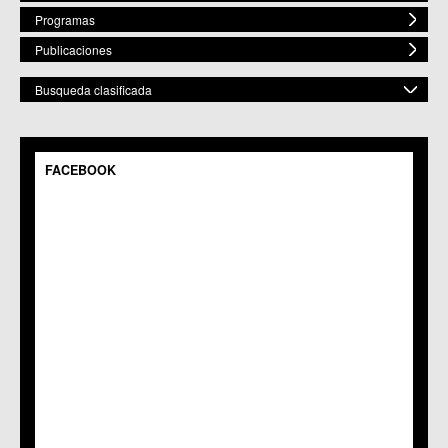
Programas
Publicaciones
Busqueda clasificada
POR ESPACIO
Mostrar todos
FACEBOOK
C.M. Baños y Mendigo
C.C. BENIAJÁN
C.M. Cañadas de San Pedro
C.M. Casillas
C.C. Churra
C.C. Cobatillas
C.C. Corvera
C.C. El Esparragal
C.C.S. El Palmar
C.M. El Raal
C.C.S. El Ranero
C.C. Era Alta
C.M. Pedriñanes
C.C.S. Espinardo