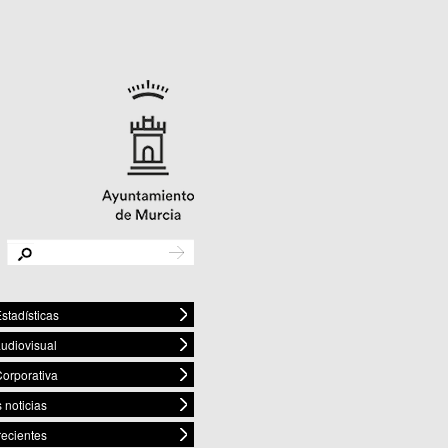
stadísticas
audiovisual
orporativa
 noticias
recientes