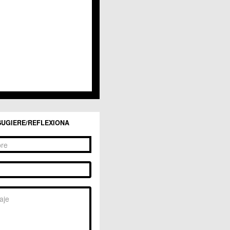
San Ginés
Sangonera la Seca
Sangonera la Verde
Santa Cruz
Santiago y Zaraiche
Santo Ángel
Sucina
Torreagüera
Valladolises
 Zarandona
Zeneta
SUGIERE/REFLEXIONA