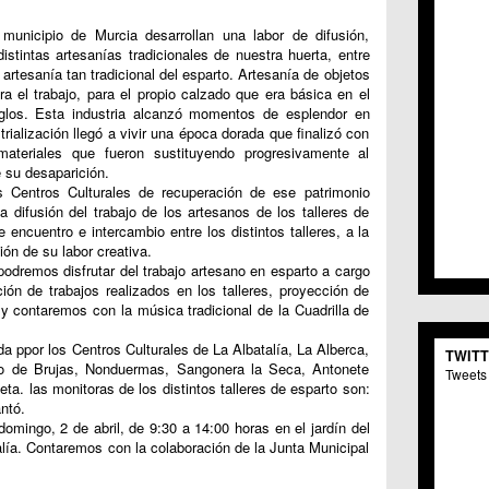
C.C. 
 municipio de Murcia desarrollan una labor de difusión,
C.M. 
istintas artesanías tradicionales de nuestra huerta, entre
C.M. 
artesanía tan tradicional del esparto. Artesanía de objetos
C.C. 
ara el trabajo, para el propio calzado que era básica en el
C.C. 
iglos. Esta industria alcanzó momentos de esplendor en
C.M.
trialización llegó a vivir una época dorada que finalizó con
C.C. 
materiales que fueron sustituyendo progresivamente al
C.C. 
 su desaparición.
C.C. 
s Centros Culturales de recuperación de ese patrimonio
C.C. 
 difusión del trabajo de los artesanos de los talleres de
 encuentro e intercambio entre los distintos talleres, a la
C.M. 
ón de su labor creativa.
C.C.
odremos disfrutar del trabajo artesano en esparto a cargo
C.M.
ción de trabajos realizados en los talleres, proyección de
C.C.S
y contaremos con la música tradicional de la Cuadrilla de
C.M. 
C.M.
da ppor los Centros Culturales de La Albatalía, La Alberca,
TWIT
Centr
no de Brujas, Nonduermas, Sangonera la Seca, Antonete
Tweets 
C.C. 
ta. las monitoras de los distintos talleres de esparto son:
C.M.
ntó.
domingo, 2 de abril, de 9:30 a 14:00 horas en el jardín del
C.M. 
alía. Contaremos con la colaboración de la Junta Municipal
C.M. 
C.C. 