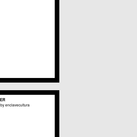
Javalí Viejo
Jerónimo y Avileses
La Albatalía
La Alberca
La Arboleja
 La Raya
Llano de Brujas
Lobosillo
Los Dolores
Los Garres
Los Martínez del Puerto
 LOS RAMOS
 Monteagudo
. La Paz
San Pio X
 El Carmen
TER
os Culturales
by enclavecultura
Puertas de Castilla
 Nonduermas
Patiño
Puebla de Soto
Puente Tocinos