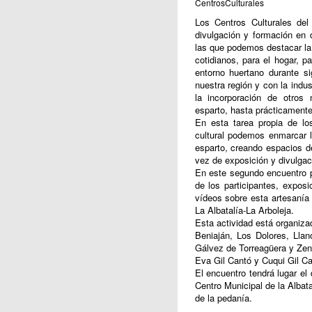
CentrosCulturales
Los Centros Culturales del
divulgación y formación en d
las que podemos destacar la 
cotidianos, para el hogar, p
entorno huertano durante s
nuestra región y con la indus
la incorporación de otros 
esparto, hasta prácticamente
En esta tarea propia de lo
cultural podemos enmarcar la
esparto, creando espacios de
vez de exposición y divulgaci
En este segundo encuentro p
de los participantes, exposi
vídeos sobre esta artesanía 
La Albatalía-La Arboleja.
Esta actividad está organiza
Beniaján, Los Dolores, Lla
Gálvez de Torreagüera y Zene
Eva Gil Cantó y Cuqui Gil Ca
El encuentro tendrá lugar el 
Centro Municipal de la Albat
de la pedanía.