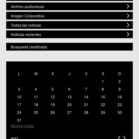
Archivo audiovisual
Imagen Corporativa
Todas las noticias
Noticias recientes
Busqueda clasificada
POR ESPACIO
Mostrar todas
L
M
X
J
V
S
D
C.M. Baños y Mendigo
1
2
C.C. BENIAJÁN
C.M. Cañadas de San Pedro
3
4
5
6
7
8
9
C.M. Casillas
10
11
12
13
14
15
16
C.C. Churra
17
18
19
20
21
22
23
C.C. Cobatillas
24
25
26
27
28
29
30
C.C. Corvera
C.C. El Esparragal
31
C.C.S. El Palmar
Mostrar todas
C.M. El Raal
C.C.S. El Ranero
AGO