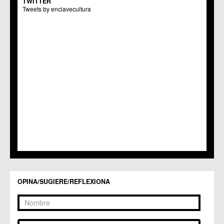
TWITTER
Centros Culturales
Tweets by enclavecultura
C.C. Puertas de Castilla
C.M. Nonduermas
C.M. Patiño
C.M. Puebla de Soto
C.C. Puente Tocinos
C.C. San Ginés
C.C. Sangonera la Seca
C.M. Sangonera la Verde
C.M. Santa Cruz
C.M. Santiago y Zaraiche
C.M. Santo Ángel
C.C. Sucina
C.C. Torreagüera
C.M. Valladolises
C.C. Zarandona
C.C. Zeneta
OPINA/SUGIERE/REFLEXIONA