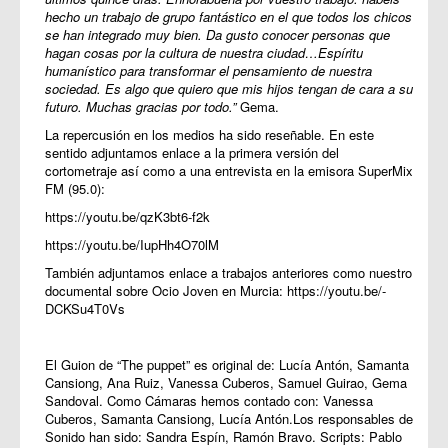
hecho un trabajo de grupo fantástico en el que todos los chicos
se han integrado muy bien. Da gusto conocer personas que
hagan cosas por la cultura de nuestra ciudad…Espíritu
humanístico para transformar el pensamiento de nuestra
sociedad. Es algo que quiero que mis hijos tengan de cara a su
futuro. Muchas gracias por todo.”
Gema.
La repercusión en los medios ha sido reseñable. En este
sentido adjuntamos enlace a la primera versión del
cortometraje así como a una entrevista en la emisora SuperMix
FM (95.0):
https://youtu.be/qzK3bt6-f2
k
https://youtu.be/IupHh4O70lM
También adjuntamos enlace a trabajos anteriores como nuestro
documental sobre Ocio Joven en Murcia:
https://youtu.be/-
DCKSu4T0Vs
El Guion de “The puppet” es original de: Lucía Antón, Samanta
Cansiong, Ana Ruiz, Vanessa Cuberos, Samuel Guirao, Gema
Sandoval. Como Cámaras hemos contado con: Vanessa
Cuberos, Samanta Cansiong, Lucía Antón.Los responsables de
Sonido han sido: Sandra Espín, Ramón Bravo. Scripts: Pablo