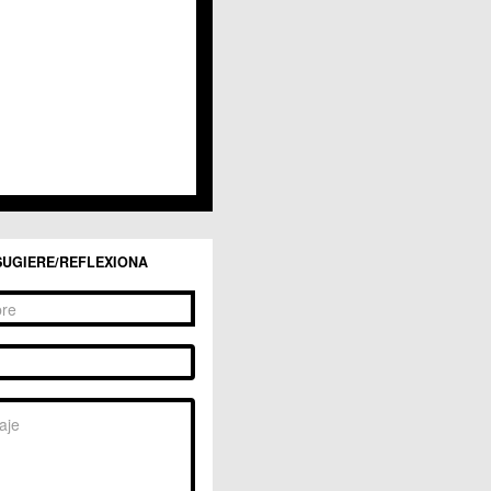
San Ginés
Sangonera la Seca
Sangonera la Verde
Santa Cruz
Santiago y Zaraiche
Santo Ángel
Sucina
Torreagüera
Valladolises
 Zarandona
Zeneta
SUGIERE/REFLEXIONA