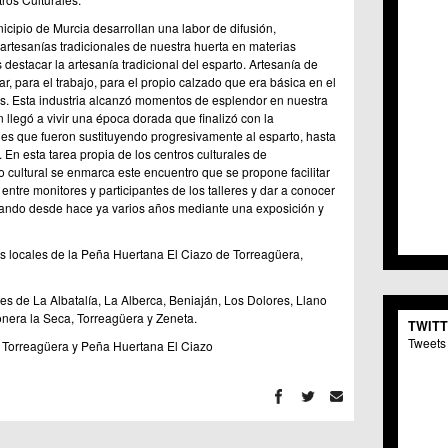
C.C. 
icipio de Murcia desarrollan una labor de difusión,
C.M. 
 artesanías tradicionales de nuestra huerta en materias
C.M. 
destacar la artesanía tradicional del esparto. Artesanía de
C.C. 
ar, para el trabajo, para el propio calzado que era básica en el
C.C. 
os. Esta industria alcanzó momentos de esplendor en nuestra
C.M.
n llegó a vivir una época dorada que finalizó con la
C.C. 
les que fueron sustituyendo progresivamente al esparto, hasta
C.C. 
 En esta tarea propia de los centros culturales de
C.C. 
 cultural se enmarca este encuentro que se propone facilitar
entre monitores y participantes de los talleres y dar a conocer
C.C. 
llando desde hace ya varios años mediante una exposición y
C.M. 
C.C.
C.M.
os locales de la Peña Huertana El Ciazo de Torreagüera,
C.C.S
C.M. 
es de La Albatalía, La Alberca, Beniaján, Los Dolores, Llano
C.M.
era la Seca, Torreagüera y Zeneta.
TWIT
Centr
Tweets 
 Torreagüera y Peña Huertana El Ciazo
C.C. 
C.M.
C.M. 
C.M. 
C.C. 