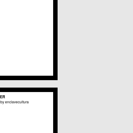
Javalí Viejo
Jerónimo y Avileses
La Albatalía
La Alberca
La Arboleja
 La Raya
Llano de Brujas
Lobosillo
Los Dolores
Los Garres
Los Martínez del Puerto
 LOS RAMOS
 Monteagudo
. La Paz
San Pio X
 El Carmen
TER
os Culturales
by enclavecultura
Puertas de Castilla
 Nonduermas
Patiño
Puebla de Soto
Puente Tocinos