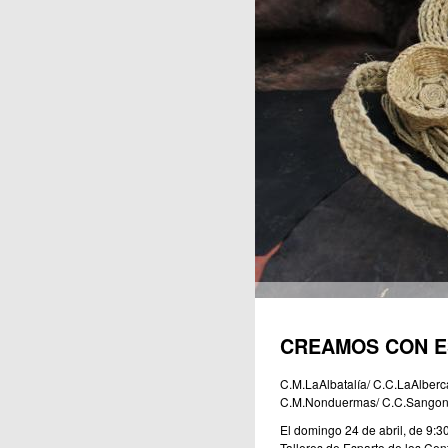
Publicaciones
CREAMOS CON 
C.M.LaAlbatalía/ C.C.LaAlber
C.M.Nonduermas/ C.C.Sangone
El domingo 24 de abril, de 9:3
Talleres de Esparto de los Cent