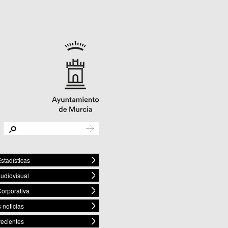
stadísticas
audiovisual
orporativa
 noticias
recientes