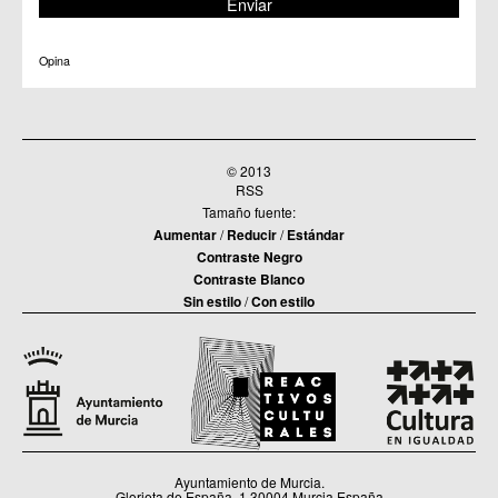
Opina
© 2013
RSS
Tamaño fuente:
Aumentar
/
Reducir
/
Estándar
Contraste Negro
Contraste Blanco
Sin estilo
/
Con estilo
Ayuntamiento de Murcia.
Glorieta de España, 1.30004 Murcia España