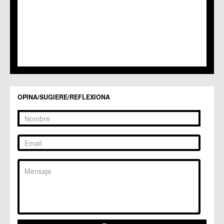
C.M. Santa Cruz
C.M. Santiago y Zaraiche
C.M. Santo Ángel
C.C. Sucina
C.C. Torreagüera
C.M. Valladolises
C.C. Zarandona
C.C. Zeneta
OPINA/SUGIERE/REFLEXIONA