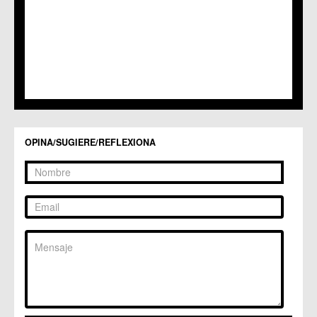
C.M. Sangonera la Verde
C.M. Santa Cruz
C.M. Santiago y Zaraiche
C.M. Santo Ángel
C.C. Sucina
C.C. Torreagüera
C.M. Valladolises
C.C. Zarandona
C.C. Zeneta
OPINA/SUGIERE/REFLEXIONA