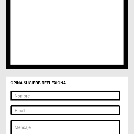
C.M. Puebla de Soto
C.C. Puente Tocinos
C.C. San Ginés
C.C. Sangonera la Seca
C.M. Sangonera la Verde
C.M. Santa Cruz
C.M. Santiago y Zaraiche
C.M. Santo Ángel
C.C. Sucina
C.C. Torreagüera
C.M. Valladolises
C.C. Zarandona
C.C. Zeneta
OPINA/SUGIERE/REFLEXIONA