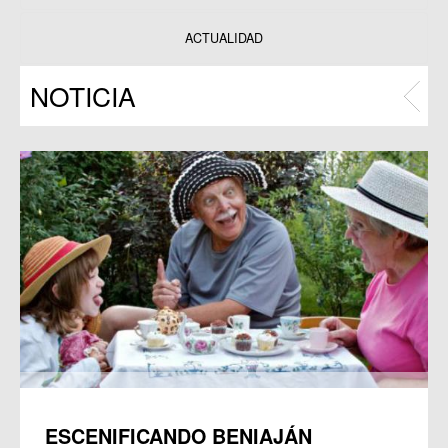
Datos y estadísticas
Exposiciones
ACTUALIDAD
Programas
NOTICIA
Publicaciones
ESCENIFICANDO BENIAJÁN