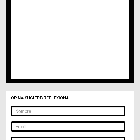
C.M. Patiño
C.M. Puebla de Soto
C.C. Puente Tocinos
C.C. San Ginés
C.C. Sangonera la Seca
C.M. Sangonera la Verde
C.M. Santa Cruz
C.M. Santiago y Zaraiche
C.M. Santo Ángel
C.C. Sucina
C.C. Torreagüera
C.M. Valladolises
C.C. Zarandona
C.C. Zeneta
OPINA/SUGIERE/REFLEXIONA