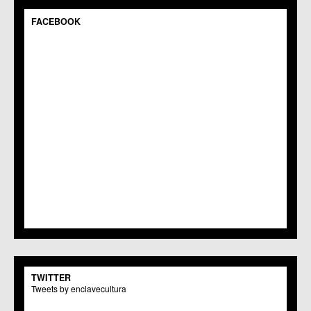
C.C.S. Espinardo
C.M. Gea y Truyols
FACEBOOK
C.C. Guadalupe
C.C. Javalí Nuevo
C.C. Javalí Viejo
C.M. Jerónimo y Avileses
C.M. La Albatalía
C.C. La Alberca
C.C. La Arboleja
C.M. La Raya
C.C. Llano de Brujas
C.C. Lobosillo
C.C. Los Dolores
C.C. Los Garres
C.M. Los Martínez del Puerto
C.C. LOS RAMOS
C.M. Monteagudo
C.C.S. La Paz
C.M. San Pio X
C.M. El Carmen
TWITTER
Centros Culturales
Tweets by enclavecultura
C.C. Puertas de Castilla
C.M. Nonduermas