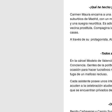
-
¡Qué he hecho 
Carmen Maura encarna a una su
suburbios de Madrid, con un mar
y una suegra neurótica. Es ad
vecina prostituta. Compagina la
casas.
A través de su protagonista, A
-
Todos 
En la cárcel Modelo de Valenci
Conciencia. Gentes de la polític
ocasión para hacer lucrativos ne
fuga de un mafioso recluso.
Cada asistente posee unos int
acuden a la celebración aludie
que se encuentran privados de 
-
O
Benito Cañaveras y Carolo Suár