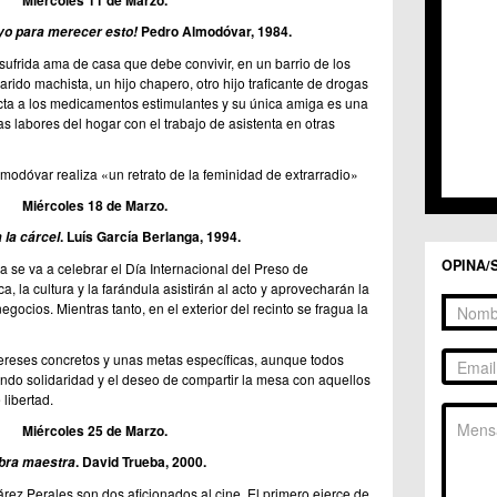
Miércoles 11 de Marzo.
C.C. 
C.C. 
Pedro
Almodóvar, 1984.
yo para merecer esto!
C.M. 
frida ama de casa que debe convivir, en un barrio de los
C.M. 
ido machista, un hijo chapero, otro hijo traficante de drogas
C.M. 
icta a los medicamentos estimulantes y su única amiga es una
C.M. 
s labores del hogar con el trabajo de asistenta en otras
C.C. 
C.C. 
lmodóvar realiza «un retrato de la feminidad de extrarradio»
C.M. 
C.C.
Miércoles 18 de Marzo.
C.C. 
. Luís García
Berlanga, 1994.
a
la cárcel
OPINA/
a se va a celebrar el Día Internacional del Preso de
a, la cultura y la farándula asistirán al acto y aprovecharán la
gocios. Mientras tanto, en el exterior del recinto se fragua la
ereses concretos y unas metas específicas, aunque todos
ndo solidaridad y el deseo de compartir la mesa con aquellos
libertad.
Miércoles 25 de Marzo.
. David Trueba, 2000.
bra maestra
ez Perales son dos aficionados al cine. El primero ejerce de