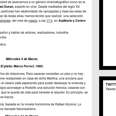
idad de acercarnos a un género cinematográfico como es la
C.C. 
el Duran
, experto en cine. Desde mediados del siglo XX
C.M. 
 películas han desbordado de carcajadas y risas las salas de
C.M. 
ar de todas ellas, hemos tenido que realizar una selección
C.C. 
ércoles
del mes de
marzo
, a las
17 h
en
Auditorio y Centro
C.C. 
C.M.
añol y hablar de actores, realizadores, industria
C.C. 
ulas.
C.C. 
foro.
C.C. 
C.C. 
C.M. 
Miércoles 4 de Marzo.
C.C.
C.M.
. Marco Ferreri, 1960.
El pisito
C.C.S
años de relaciones. Para casarse necesitan un piso y no hay
C.M. 
vive realquilado en casa de doña Martina, una anciana que
C.M.
e el casero está esperando para poder desalojar la vivienda y
TWIT
Centr
amigos aconsejan a Rodolfo una solución heroica: casarse con
Tweets 
C.C. 
que le queda de vida para heredar el alquiler. En principio, se
C.M.
os fuerza.
C.M. 
añola basada en la novela homónima de Rafael Azcona. La
C.M. 
ero llamado Neorrealismo.
C.C. 