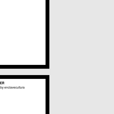
Javalí Viejo
Jerónimo y Avileses
La Albatalía
La Alberca
La Arboleja
 La Raya
Llano de Brujas
Lobosillo
Los Dolores
Los Garres
Los Martínez del Puerto
 LOS RAMOS
 Monteagudo
. La Paz
San Pio X
 El Carmen
TER
os Culturales
by enclavecultura
Puertas de Castilla
 Nonduermas
Patiño
Puebla de Soto
Puente Tocinos