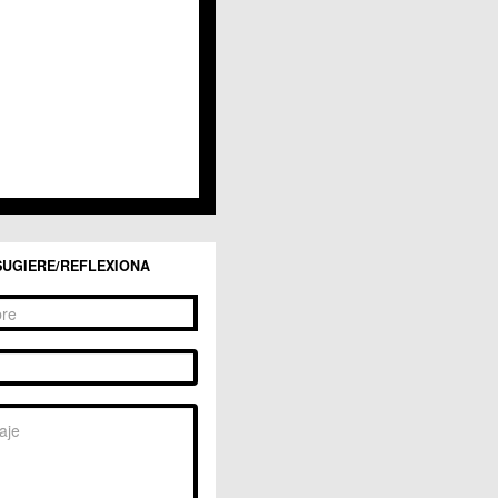
San Ginés
Sangonera la Seca
Sangonera la Verde
Santa Cruz
Santiago y Zaraiche
Santo Ángel
Sucina
Torreagüera
Valladolises
 Zarandona
Zeneta
SUGIERE/REFLEXIONA