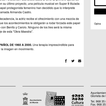
en su último proyecto, una película musical en Super 8 titulada
 papel protagonista femenino han decidido que lo interprete
 llamada Armanda Castro.
ecadencia, la actriz recibe el ofrecimiento con una mezcla de
ue los acontecimientos le obligarán a rodar forzada este papel
Opina
to con Benito y Carolo. Ninguno de los tres será la misma
e de esta "Obra Maestra".
PAÑOL DE
1960 A
2000.
Una terapia imprescindible para
de la imagen en movimiento.
Ayuntamient
Glorieta de
Tel. 968 35
Fax. 968 35