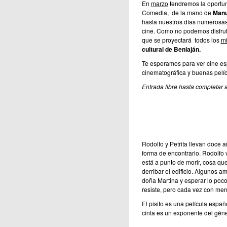
En
marzo
tendremos la oportun
Comedia, de la mano de
Manu
hasta nuestros días numerosas
cine. Como no podemos disfrut
que se proyectará todos los
mi
cultural de Beniaján.
Te esperamos para ver cine esp
cinematográfica y buenas pelíc
Entrada libre hasta completar a
Rodolfo y Petrita llevan doce 
forma de encontrarlo. Rodolfo 
está a punto de morir, cosa qu
derribar el edificio. Algunos 
doña Martina y esperar lo poco 
resiste, pero cada vez con men
El pisito es una película esp
cinta es un exponente del gén