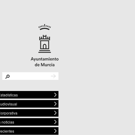
stadísticas
audiovisual
orporativa
 noticias
recientes