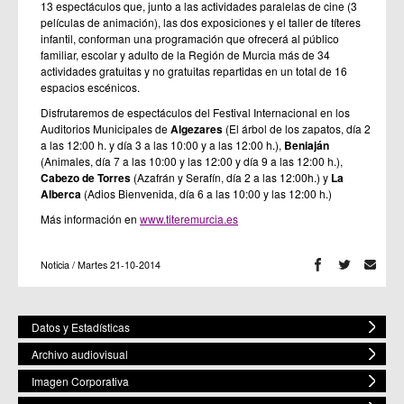
13 espectáculos que, junto a las actividades paralelas de cine (3
películas de animación), las dos exposiciones y el taller de títeres
infantil, conforman una programación que ofrecerá al público
familiar, escolar y adulto de la Región de Murcia más de 34
actividades gratuitas y no gratuitas repartidas en un total de 16
espacios escénicos.
Disfrutaremos de espectáculos del Festival Internacional en los
Auditorios Municipales de
Algezares
(El árbol de los zapatos, día 2
a las 12:00 h. y día 3 a las 10:00 y a las 12:00 h.),
Beniaján
(Animales, día 7 a las 10:00 y las 12:00 y día 9 a las 12:00 h.),
Cabezo de Torres
(Azafrán y Serafín, día 2 a las 12:00h.) y
La
Alberca
(Adios Bienvenida, día 6 a las 10:00 y las 12:00 h.)
Más información en
www.titeremurcia.es
Noticia / Martes 21-10-2014
Datos y Estadísticas
Archivo audiovisual
Imagen Corporativa