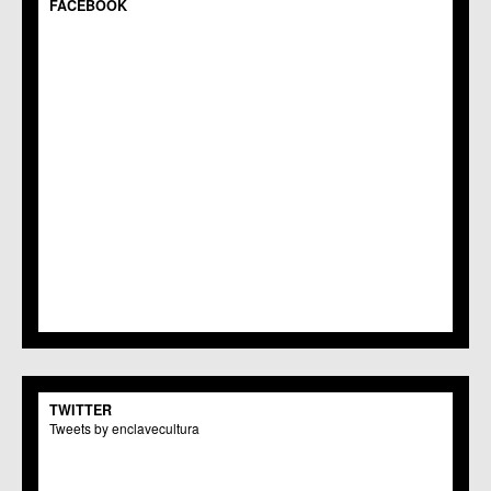
FACEBOOK
C.C. Guadalupe
C.C. Javalí Nuevo
C.C. Javalí Viejo
C.M. Jerónimo y Avileses
C.M. La Albatalía
C.C. La Alberca
C.C. La Arboleja
C.M. La Raya
C.C. Llano de Brujas
C.C. Lobosillo
C.C. Los Dolores
C.C. Los Garres
C.M. Los Martínez del Puerto
C.C. LOS RAMOS
C.M. Monteagudo
C.C.S. La Paz
C.M. San Pio X
C.M. El Carmen
TWITTER
Centros Culturales
Tweets by enclavecultura
C.C. Puertas de Castilla
C.M. Nonduermas
C.M. Patiño