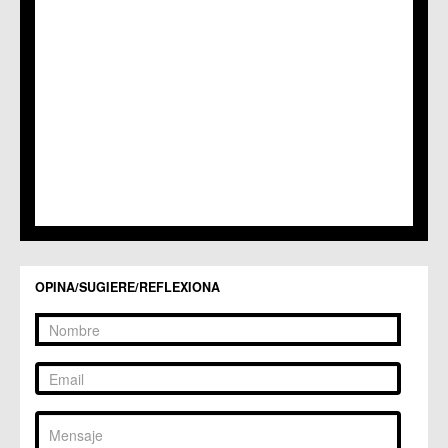
C.M. Puebla de Soto
C.C. Puente Tocinos
C.C. San Ginés
C.C. Sangonera la Seca
C.M. Sangonera la Verde
C.M. Santa Cruz
C.M. Santiago y Zaraiche
C.M. Santo Ángel
C.C. Sucina
C.C. Torreagüera
C.M. Valladolises
C.C. Zarandona
C.C. Zeneta
OPINA/SUGIERE/REFLEXIONA