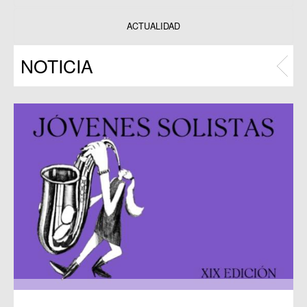
Datos y estadísticas
Exposiciones
ACTUALIDAD
Programas
NOTICIA
Publicaciones