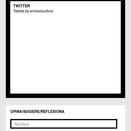
C.M. El Carmen
TWITTER
Centros Culturales
Tweets by enclavecultura
C.C. Puertas de Castilla
C.M. Nonduermas
C.M. Patiño
C.M. Puebla de Soto
C.C. Puente Tocinos
C.C. San Ginés
C.C. Sangonera la Seca
C.M. Sangonera la Verde
C.M. Santa Cruz
C.M. Santiago y Zaraiche
C.M. Santo Ángel
C.C. Sucina
C.C. Torreagüera
C.M. Valladolises
C.C. Zarandona
C.C. Zeneta
OPINA/SUGIERE/REFLEXIONA