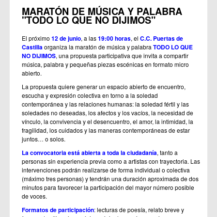
MARATÓN DE MÚSICA Y PALABRA
"TODO LO QUE NO DIJIMOS"
El próximo
12 de junio
, a las
19:00 horas
, el
C.C. Puertas de
Castilla
organiza la maratón de música y palabra
TODO LO QUE
NO DIJIMOS
, una propuesta participativa que invita a compartir
música, palabra y pequeñas piezas escénicas en formato micro
abierto.
La propuesta quiere generar un espacio abierto de encuentro,
escucha y expresión colectiva en torno a la soledad
contemporánea y las relaciones humanas: la soledad fértil y las
soledades no deseadas, los afectos y los vacíos, la necesidad de
vínculo, la convivencia y el desencuentro, el amor, la intimidad, la
fragilidad, los cuidados y las maneras contemporáneas de estar
juntos… o solos.
La convocatoria está abierta a toda la ciudadanía
, tanto a
personas sin experiencia previa como a artistas con trayectoria. Las
intervenciones podrán realizarse de forma individual o colectiva
(máximo tres personas) y tendrán una duración aproximada de dos
minutos para favorecer la participación del mayor número posible
de voces.
Formatos de participación
: lecturas de poesía, relato breve y