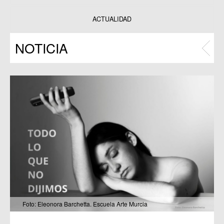
Datos y estadísticas
Exposiciones
ACTUALIDAD
Programas
NOTICIA
Publicaciones
Foto: Eleonora Barchetta. Escuela Arte Murcia