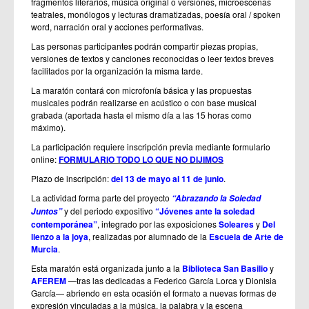
fragmentos literarios, música original o versiones, microescenas
teatrales, monólogos y lecturas dramatizadas, poesía oral / spoken
word, narración oral y acciones performativas.
Las personas participantes podrán compartir piezas propias,
versiones de textos y canciones reconocidas o leer textos breves
facilitados por la organización la misma tarde.
La maratón contará con microfonía básica y las propuestas
musicales podrán realizarse en acústico o con base musical
grabada (aportada hasta el mismo día a las 15 horas como
máximo).
La participación requiere inscripción previa mediante formulario
online:
FORMULARIO TODO LO QUE NO DIJIMOS
Plazo de inscripción:
del 13 de mayo al 11 de junio
.
La actividad forma parte del proyecto
“Abrazando la Soledad
y del periodo expositivo
“Jóvenes ante la soledad
Juntos”
contemporánea”
, integrado por las exposiciones
Soleares
y
Del
lienzo a la joya
, realizadas por alumnado de la
Escuela de Arte de
Murcia
.
Esta maratón está organizada junto a la
Biblioteca San Basilio
y
AFEREM
—tras las dedicadas a Federico García Lorca y Dionisia
García— abriendo en esta ocasión el formato a nuevas formas de
expresión vinculadas a la música, la palabra y la escena