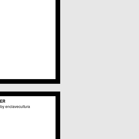
Javalí Viejo
Jerónimo y Avileses
La Albatalía
La Alberca
La Arboleja
 La Raya
Llano de Brujas
Lobosillo
Los Dolores
Los Garres
Los Martínez del Puerto
 LOS RAMOS
 Monteagudo
. La Paz
San Pio X
 El Carmen
TER
os Culturales
by enclavecultura
Puertas de Castilla
 Nonduermas
Patiño
Puebla de Soto
Puente Tocinos