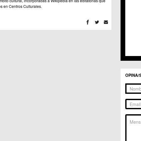
mbito cultural, incorporadas a Wikipedia en las editatonas que
C.C. 
s en Centros Culturales.
C.C. 
C.M. 
C.M. 
C.M. 
C.M. 
C.C. 
C.C. 
C.M. 
C.C.
C.C. 
OPINA/