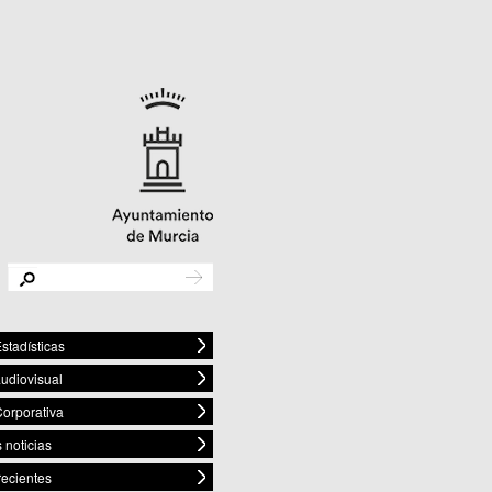
stadísticas
audiovisual
orporativa
 noticias
recientes