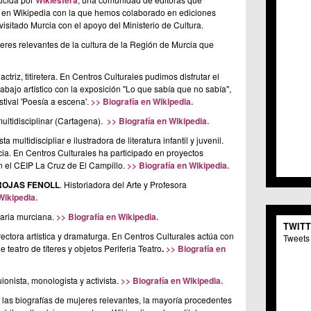
Wikiesfera
C.C. 
 en Wikipedia con la que hemos colaborado en ediciones
C.M. 
isitado Murcia con el apoyo del Ministerio de Cultura.
C.M. 
jeres relevantes de la cultura de la Región de Murcia que
C.C. 
C.C. 
actriz, titiretera. En Centros Culturales pudimos disfrutar el
C.M.
abajo artístico con la exposición "Lo que sabía que no sabía",
C.C. 
tival 'Poesía a escena'.
>> Biografía en Wikipedia.
C.C. 
C.C. 
 multidisciplinar (Cartagena).
>> Biografía en Wikipedia.
C.C. 
ista multidiscipliar e ilustradora de literatura infantil y juvenil.
C.M. 
cia. En Centros Culturales ha participado en proyectos
C.C.
 el CEIP La Cruz de El Campillo.
>> Biografía en Wikipedia.
C.M.
ROJAS FENOLL
. Historiadora del Arte y Profesora
C.C.S
Wikipedia.
C.M. 
C.M.
saria murciana.
>> Biografía en Wikipedia.
TWIT
Centr
directora artística y dramaturga. En Centros Culturales actúa con
Tweets 
C.C. 
teatro de títeres y objetos Periferia Teatro
.
>> Biografía en
C.M.
C.M. 
ionista, monologista y activista.
>> Biografía en Wikipedia.
C.M. 
C.C. 
 las biografías de mujeres relevantes, la mayoría procedentes