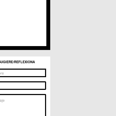
San Ginés
Sangonera la Seca
Sangonera la Verde
Santa Cruz
Santiago y Zaraiche
Santo Ángel
Sucina
Torreagüera
Valladolises
 Zarandona
Zeneta
SUGIERE/REFLEXIONA