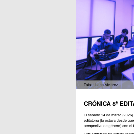
Publicaciones
Foto: Liliana Alviárez
CRÓNICA 8ª EDI
El sábado 14 de marzo (2026) 
editatona (la octava desde qu
perspectiva de género) con el 
Esta editatona ha estado cond