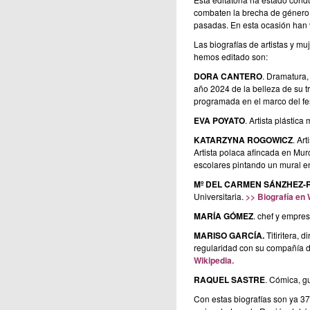
combaten la brecha de género
pasadas. En esta ocasión han v
Las biografías de artistas y mu
hemos editado son:
DORA CANTERO
. Dramatura, 
año 2024 de la belleza de su tr
programada en el marco del fes
EVA POYATO
. Artista plástica
KATARZYNA ROGOWICZ
. Art
Artista polaca afincada en Mur
escolares pintando un mural en
Mº DEL CARMEN SÁNZHEZ-
Universitaria.
>> Biografía en 
MARÍA GÓMEZ
. chef y empre
MARISO GARCÍA
.
Titiritera, 
regularidad con su compañía de 
Wikipedia.
RAQUEL SASTRE
. Cómica, gu
Con estas biografías son ya 37