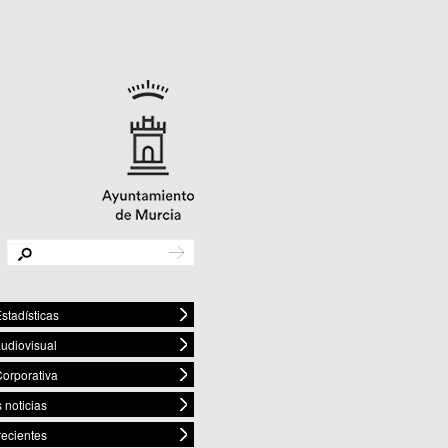
stadísticas
audiovisual
orporativa
 noticias
recientes