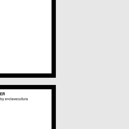
Javalí Viejo
Jerónimo y Avileses
La Albatalía
La Alberca
La Arboleja
 La Raya
Llano de Brujas
Lobosillo
Los Dolores
Los Garres
Los Martínez del Puerto
 LOS RAMOS
 Monteagudo
. La Paz
San Pio X
 El Carmen
TER
os Culturales
by enclavecultura
Puertas de Castilla
 Nonduermas
Patiño
Puebla de Soto
Puente Tocinos