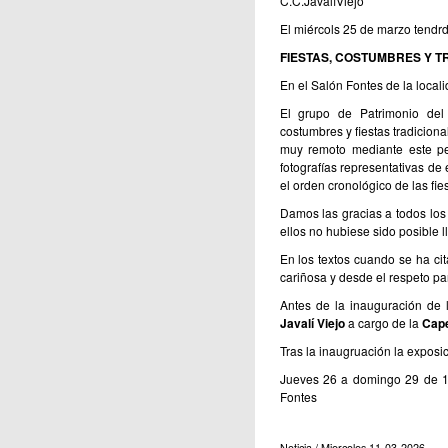
C.C.JavalíViejo
El miércols 25 de marzo tendrd
FIESTAS, COSTUMBRES Y TR
En el Salón Fontes de la local
El grupo de Patrimonio del 
costumbres y fiestas tradicion
muy remoto mediante este pe
fotografías representativas de
el orden cronológico de las fies
Damos las gracias a todos los
ellos no hubiese sido posible l
En los textos cuando se ha c
cariñosa y desde el respeto par
Antes de la inauguración de 
Javalí Viejo
a cargo de la
Cape
Tras la inaugruación la exposic
Jueves 26 a domingo 29 de 1
Fontes
Noticia / Miercoles 11-03-2026