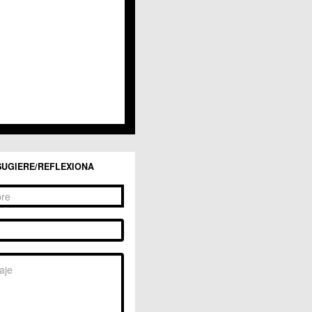
San Ginés
Sangonera la Seca
Sangonera la Verde
Santa Cruz
Santiago y Zaraiche
Santo Ángel
Sucina
Torreagüera
Valladolises
 Zarandona
Zeneta
SUGIERE/REFLEXIONA