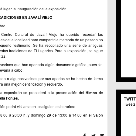
C.C. 
á lugar la inauguración de la exposición
C.M. 
C.M. 
ADICIONES EN JAVALÍ VIEJO
C.C. 
idad
C.C. 
C.M.
Centro Cultural de Javalí Viejo ha querido recordar las
ales de la localidad para compartir la memoria de un pasado no
C.C. 
queño testimonio. Se ha recopilado una serie de antiguas
C.C. 
 estas tradiciones de El Lugarico. Para su exposición, se sigue
C.C. 
tas.
C.C. 
C.M. 
 vecinos que han aportado algún documento gráfico, pues sin
levarla a cabo.
C.C.
C.M.
itado a algunos vecinos por sus apodos se ha hecho de forma
C.C.S
a una mejor identificación y recuerdo.
C.M. 
la exposición se procederá a la presentación del
Himno de
C.M.
lla Fontes
.
TWIT
Centr
Tweets 
ión podrá visitarse en los siguientes horarios:
C.C. 
C.M.
8:00 a 20:00 h. y domingo 29 de 13:00 a 14:00 en el Salón
C.M. 
C.M. 
C.C. 