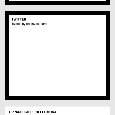
C.C.S. La Paz
C.M. San Pio X
C.M. El Carmen
TWITTER
Centros Culturales
Tweets by enclavecultura
C.C. Puertas de Castilla
C.M. Nonduermas
C.M. Patiño
C.M. Puebla de Soto
C.C. Puente Tocinos
C.C. San Ginés
C.C. Sangonera la Seca
C.M. Sangonera la Verde
C.M. Santa Cruz
C.M. Santiago y Zaraiche
C.M. Santo Ángel
C.C. Sucina
C.C. Torreagüera
C.M. Valladolises
C.C. Zarandona
C.C. Zeneta
OPINA/SUGIERE/REFLEXIONA