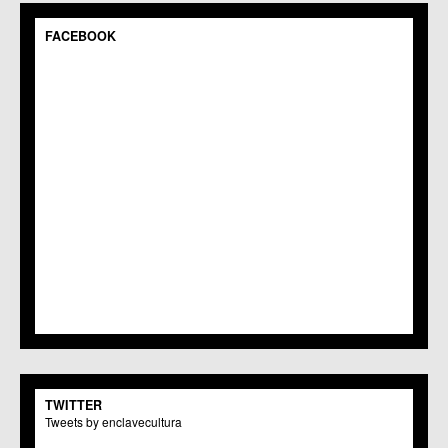
C.C.S. Espinardo
C.M. Gea y Truyols
FACEBOOK
C.C. Guadalupe
C.C. Javalí Nuevo
C.C. Javalí Viejo
C.M. Jerónimo y Avileses
C.M. La Albatalía
C.C. La Alberca
C.C. La Arboleja
C.M. La Raya
C.C. Llano de Brujas
C.C. Lobosillo
C.C. Los Dolores
C.C. Los Garres
C.M. Los Martínez del Puerto
C.C. LOS RAMOS
C.M. Monteagudo
C.C.S. La Paz
C.M. San Pio X
C.M. El Carmen
TWITTER
Centros Culturales
Tweets by enclavecultura
C.C. Puertas de Castilla