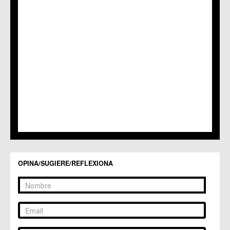
C.M. Nonduermas
C.M. Patiño
C.M. Puebla de Soto
C.C. Puente Tocinos
C.C. San Ginés
C.C. Sangonera la Seca
C.M. Sangonera la Verde
C.M. Santa Cruz
C.M. Santiago y Zaraiche
C.M. Santo Ángel
C.C. Sucina
C.C. Torreagüera
C.M. Valladolises
C.C. Zarandona
C.C. Zeneta
OPINA/SUGIERE/REFLEXIONA