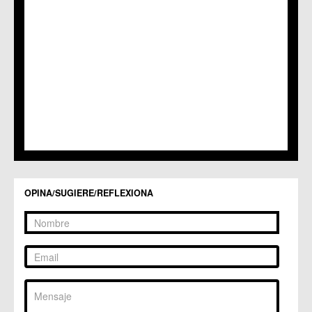
C.M. Puebla de Soto
C.C. Puente Tocinos
C.C. San Ginés
C.C. Sangonera la Seca
C.M. Sangonera la Verde
C.M. Santa Cruz
C.M. Santiago y Zaraiche
C.M. Santo Ángel
C.C. Sucina
C.C. Torreagüera
C.M. Valladolises
C.C. Zarandona
C.C. Zeneta
OPINA/SUGIERE/REFLEXIONA