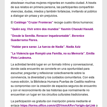
atraviesan muchas mujeres migrantes en nuestra ciudad. A través
de sus relatos en primera persona, las participantes compartirán
vivencias, dudas, miedos y también fortalezas, invitando al público
a dialogar sin prisas y sin prejuicios.
El
Catálogo "Cruzar Fronteras"
recoge cuatro libros humanos:
"Quién soy. Vivir entre dos mundos" Yasmin Chaouki Haouid.
"Desde la Semilla. Renacer inquebrantable". Berenice
Guadarrama Flores.
"Hablar para sanar. La fuerza de Nadia". Nadia Aziz
"La Violencia que Rompió una Familia, no su Memoria". Emilia
Pinto Ledesma.
La actividad tendrá lugar en un formato íntimo y conversacional,
donde cada encuentro se convierte en una oportunidad para
escuchar, preguntar y reflexionar colectivamente sobre la
convivencia, la diversidad y los cuidados comunitarios. Con esta
nueva edición, la Biblioteca Humana Puertas de Castilla reafirma
su compromiso con la creación de espacios seguros de encuentro
y con el reconocimiento de las historias que normalmente no
encuentran un lugar en los circuitos culturales tradicionales.
La participación es gratuita con inscripción previa mediante el
enlace
https://forms.office.com/e/tZ0VmmARvv?origin=lprLink
o