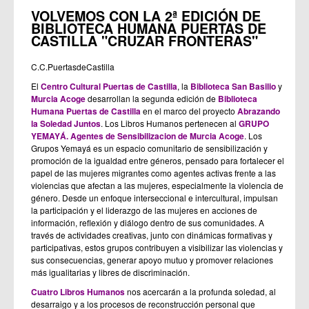
VOLVEMOS CON LA 2ª EDICIÓN DE
BIBLIOTECA HUMANA PUERTAS DE
CASTILLA "CRUZAR FRONTERAS"
C.C.PuertasdeCastilla
El
Centro Cultural Puertas de Castilla
, la
Biblioteca San Basilio
y
Murcia Acoge
desarrollan la segunda edición de
Biblioteca
Humana Puertas de Castilla
en el marco del proyecto
Abrazando
la Soledad Juntos
. Los Libros Humanos pertenecen al
GRUPO
YEMAYÁ. Agentes de Sensibilizacion de Murcia Acoge
. Los
Grupos Yemayá es un espacio comunitario de sensibilización y
promoción de la igualdad entre géneros, pensado para fortalecer el
papel de las mujeres migrantes como agentes activas frente a las
violencias que afectan a las mujeres, especialmente la violencia de
género. Desde un enfoque interseccional e intercultural, impulsan
la participación y el liderazgo de las mujeres en acciones de
información, reflexión y diálogo dentro de sus comunidades. A
través de actividades creativas, junto con dinámicas formativas y
participativas, estos grupos contribuyen a visibilizar las violencias y
sus consecuencias, generar apoyo mutuo y promover relaciones
más igualitarias y libres de discriminación.
Cuatro Libros Humanos
nos acercarán a la profunda soledad, al
desarraigo y a los procesos de reconstrucción personal que