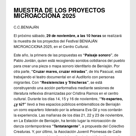
MUESTRA DE LOS PROYECTOS
MICROACCIONA 2025
C.C.BENIAJÁN
El próximo sábado,
29 de noviembre, a las 10 horas
se realizará
la muestra de los proyectos del Festival BENIAJÁN
MICROACCIONA 2025, en el Centro Cultural.
Este año, la primera de las propuestas es
“Paisaje sonoro”
, de
Pablo Jordán, quien está recogiendo sonidos cotidianos del pueblo
para crear una pieza o mapa sonoro identitario de Beniaján. Por
otra parte,
“Cruzar mares, cruzar miradas”
, de Iris Pascual, está
trabajando el teatro documental en el Auditorio con personas
migrantes. Con
“Resistencias y Trincheras”
, se está
construyendo una acción performativa mediante sesiones de
literatura reflexiva dinamizadas por Cristina Ramos en el centro
cultural. Durante los días 14, 15 y 16 de noviembre,
“Yo esparteo,
¿y tú?”
llevó a tres espacios públicos emblemáticos de Beniaján
un corro espartero liderado por la artesana Eva Gil y nos contarán
la experiencia. Las mañanas de los días 21, 22 y 23 de noviembre,
en La Estación de Beniaján, ha tenido lugar la microacción de
danza contemporánea
“Tantatangente”
, a propuesta del Colectivo
Creaturas. Y, por último, la Asociación Juvenil Promesas de Calle