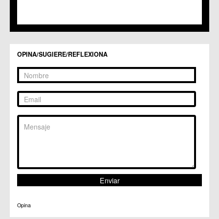
C.C. Torreagüera
C.M. Valladolises
C.C. Zarandona
C.C. Zeneta
OPINA/SUGIERE/REFLEXIONA
Opina