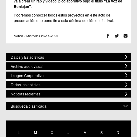
va a crear un rap y videoclip colaborativo bajo el título
“La voz de
Beniaján”
.
Podremos conoccer todos estos proyectos en este acto de
presentación que pone fin a esta décima edición del festival.
Noticia / Miercoles 26-11-2025
Datos y Estadísticas
Archivo audiovisual
Imagen Corporativa
Todas las noticias
Noticias recientes
Busqueda clasificada
POR ESPACIO
Mostrar todas
L
M
X
J
V
S
D
C.M. Baños y Mendigo