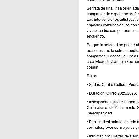
Se trata de una línea orientada
compartiendo experiencias, fo
Las intervenciones artísticas, 
espacios comunes de los dos c
vivas que buscan generar conci
encuentro.
Porque la soledad no puede a
personas que la sufren: requie
compartida. Por eso, la Línea 
creatividad, invitando a vecin
común.
Datos
• Sedes: Centro Cultural Puerta
• Duración: Curso 2025/2026.
• Inscripciones talleres Línea 
Culturales o telefónicamente. S
intercapacidad.
• Público destinatario: abierto
vecinales, jóvenes, mayores y p
• Información: Puertas de Cas