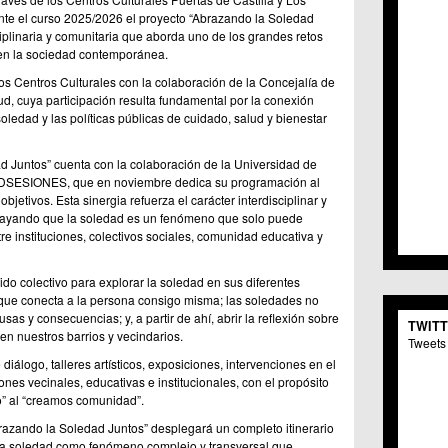
C.C. 
te el curso 2025/2026 el proyecto “Abrazando la Soledad
C.M. 
sciplinaria y comunitaria que aborda uno de los grandes retos
C.M. 
 en la sociedad contemporánea.
C.C. 
os Centros Culturales con la colaboración de la Concejalía de
C.C. 
ud, cuya participación resulta fundamental por la conexión
C.M.
 soledad y las políticas públicas de cuidado, salud y bienestar
C.C. 
C.C. 
 Juntos” cuenta con la colaboración de la Universidad de
C.C. 
 ODSESIONES, que en noviembre dedica su programación al
C.C. 
bjetivos. Esta sinergia refuerza el carácter interdisciplinar y
C.M. 
brayando que la soledad es un fenómeno que solo puede
C.C.
re instituciones, colectivos sociales, comunidad educativa y
C.M.
C.C.S
do colectivo para explorar la soledad en sus diferentes
C.M. 
, que conecta a la persona consigo misma; las soledades no
C.M.
as y consecuencias; y, a partir de ahí, abrir la reflexión sobre
TWIT
Centr
n nuestros barrios y vecindarios.
Tweets 
C.C. 
iálogo, talleres artísticos, exposiciones, intervenciones en el
C.M.
nes vecinales, educativas e institucionales, con el propósito
C.M. 
o” al “creamos comunidad”.
C.M. 
Abrazando la Soledad Juntos” desplegará un completo itinerario
C.C. 
r la soledad como fenómeno complejo y transversal que