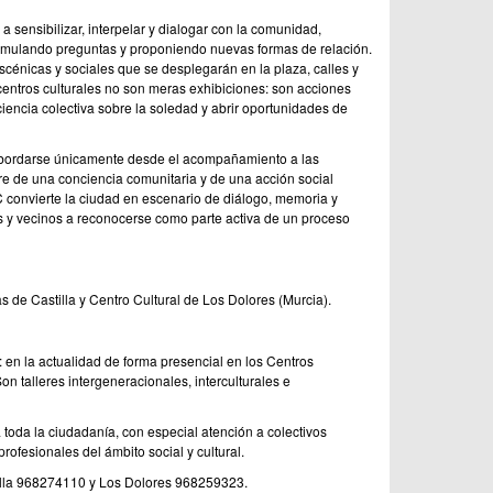
 a sensibilizar, interpelar y dialogar con la comunidad,
rmulando preguntas y proponiendo nuevas formas de relación.
escénicas y sociales que se desplegarán en la plaza, calles y
entros culturales no son meras exhibiciones: son acciones
encia colectiva sobre la soledad y abrir oportunidades de
bordarse únicamente desde el acompañamiento a las
re de una conciencia comunitaria y de una acción social
C convierte la ciudad en escenario de diálogo, memoria y
as y vecinos a reconocerse como parte activa de un proceso
s de Castilla y Centro Cultural de Los Dolores (Murcia).
B: en la actualidad de forma presencial en los Centros
on talleres intergeneracionales, interculturales e
 a toda la ciudadanía, con especial atención a colectivos
rofesionales del ámbito social y cultural.
tilla 968274110 y Los Dolores 968259323.