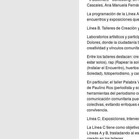
Cascales, Ana Manuela Fernán
La programación de la Línea A
encuentros y exposiciones qu
Línea B. Talleres de Creación 
Laboratorios artísticos y partic
Dolores, donde la ciudadanía t
creatividad y vínculos comunita
Entre los talleres destacan: c
estar solos), rap (Rapear la so
(Instalar el Encuentro), huerto
Soledad), fotoperiodismo, y ca
En particular, el taller Palab
de Paulino Ros (periodista y so
herramientas del periodismo co
comunicación comunitaria puede
colectivas, evitando enfoques 
convivencia.
Línea C. Exposiciones, Interven
La Línea C tiene como objetivo 
Líneas A y B, trasladando al e
creado en los talleres.