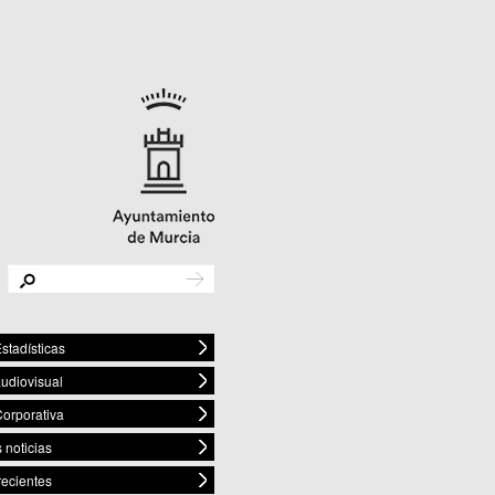
stadísticas
audiovisual
orporativa
 noticias
recientes