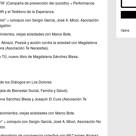
ITA” (Campaña de prevención del suicidio) + Performance.
 y el Teléfono de la Esperanza.
vir” + coloquio con Sergio García, José A. Micol, Asociación
gallón.
Opina
imientos, viejas soledades con Marco Bote.
al Abrazo. Poesía y acción contra la soledad con Magdalena
ra (Asociación Te Necesitas).
 de TÚ, nuevo libro de Magdalena Sánchez Blesa.
 de los Diálogos en Los Dolores
ala de Bienestar Social, Familia y Salud).
lena Sánchez Blesa y Joaquín El Cura (Asociación Te
ecimientos, viejas soledades con Marco Bote.
ir” + coloquio con Sergio García, José A. Micol, Asociación No
lón.
laboratorio de convivencia colectiva con Mª Carmen Alcaraz