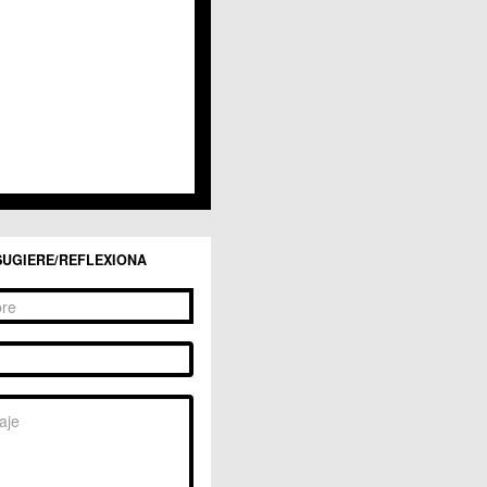
San Ginés
Sangonera la Seca
Sangonera la Verde
Santa Cruz
Santiago y Zaraiche
Santo Ángel
Sucina
Torreagüera
Valladolises
 Zarandona
Zeneta
SUGIERE/REFLEXIONA