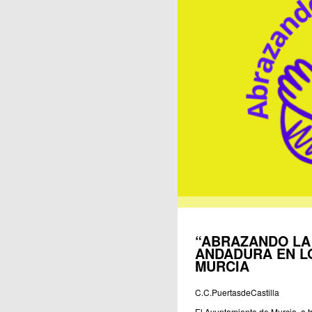
Publicaciones
“ABRAZANDO LA 
ANDADURA EN L
MURCIA
C.C.PuertasdeCastilla
El Ayuntamiento de Murcia, a t