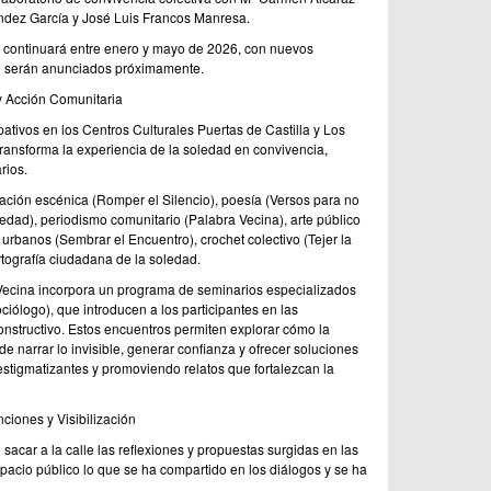
dez García y José Luis Francos Manresa.
 continuará entre enero y mayo de 2026, con nuevos
e serán anunciados próximamente.
y Acción Comunitaria
ipativos en los Centros Culturales Puertas de Castilla y Los
ransforma la experiencia de la soledad en convivencia,
rios.
reación escénica (Romper el Silencio), poesía (Versos para no
ledad), periodismo comunitario (Palabra Vecina), arte público
s urbanos (Sembrar el Encuentro), crochet colectivo (Tejer la
rtografía ciudadana de la soledad.
ra Vecina incorpora un programa de seminarios especializados
ciólogo), que introducen a los participantes en las
nstructivo. Estos encuentros permiten explorar cómo la
 narrar lo invisible, generar confianza y ofrecer soluciones
estigmatizantes y promoviendo relatos que fortalezcan la
ciones y Visibilización
sacar a la calle las reflexiones y propuestas surgidas en las
spacio público lo que se ha compartido en los diálogos y se ha