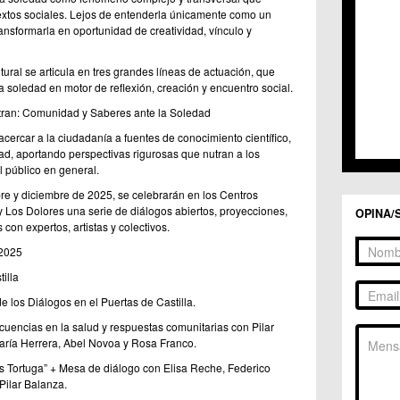
C.C. 
extos sociales. Lejos de entenderla únicamente como un
C.C. 
ransformarla en oportunidad de creatividad, vínculo y
C.M. 
C.M. 
tural se articula en tres grandes líneas de actuación, que
C.M. 
la soledad en motor de reflexión, creación y encuentro social.
C.M. 
C.C. 
tran: Comunidad y Saberes ante la Soledad
C.C. 
acercar a la ciudadanía a fuentes de conocimiento científico,
C.M. 
edad, aportando perspectivas rigurosas que nutran a los
C.C.
al público en general.
C.C. 
e y diciembre de 2025, se celebrarán en los Centros
 y Los Dolores una serie de diálogos abiertos, proyecciones,
OPINA/
on expertos, artistas y colectivos.
2025
illa
e los Diálogos en el Puertas de Castilla.
cuencias en la salud y respuestas comunitarias con Pilar
aría Herrera, Abel Novoa y Rosa Franco.
s Tortuga” + Mesa de diálogo con Elisa Reche, Federico
Pilar Balanza.