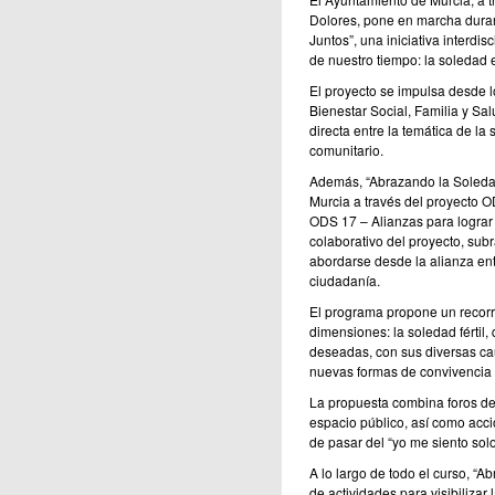
Dolores, pone en marcha duran
Juntos”, una iniciativa interdi
de nuestro tiempo: la soledad
El proyecto se impulsa desde l
Bienestar Social, Familia y Sal
directa entre la temática de la
comunitario.
Además, “Abrazando la Soledad
Murcia a través del proyecto
ODS 17 – Alianzas para lograr o
colaborativo del proyecto, su
abordarse desde la alianza ent
ciudadanía.
El programa propone un recorri
dimensiones: la soledad fértil
deseadas, con sus diversas caus
nuevas formas de convivencia e
La propuesta combina foros de d
espacio público, así como accio
de pasar del “yo me siento sol
A lo largo de todo el curso, “
de actividades para visibiliza