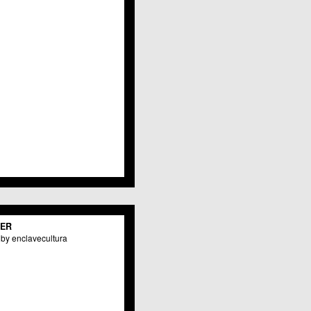
Javalí Viejo
Jerónimo y Avileses
La Albatalía
La Alberca
La Arboleja
 La Raya
Llano de Brujas
Lobosillo
Los Dolores
Los Garres
Los Martínez del Puerto
 LOS RAMOS
 Monteagudo
. La Paz
San Pio X
 El Carmen
TER
os Culturales
by enclavecultura
Puertas de Castilla
 Nonduermas
Patiño
Puebla de Soto
Puente Tocinos