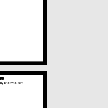
Javalí Viejo
Jerónimo y Avileses
La Albatalía
La Alberca
La Arboleja
 La Raya
Llano de Brujas
Lobosillo
Los Dolores
Los Garres
Los Martínez del Puerto
 LOS RAMOS
 Monteagudo
. La Paz
San Pio X
 El Carmen
TER
os Culturales
by enclavecultura
Puertas de Castilla
 Nonduermas
Patiño
Puebla de Soto
Puente Tocinos