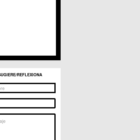
San Ginés
Sangonera la Seca
Sangonera la Verde
Santa Cruz
Santiago y Zaraiche
Santo Ángel
Sucina
Torreagüera
Valladolises
 Zarandona
Zeneta
SUGIERE/REFLEXIONA