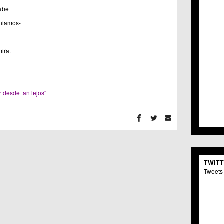
C.C. 
sabe
C.M. 
niamos-
C.M. 
C.C. 
C.C. 
ira.
C.M.
C.C. 
C.C. 
C.C. 
r desde tan lejos"
C.C. 
C.M. 
C.C.
C.M.
C.C.S
C.M. 
C.M.
TWIT
Centr
Tweets 
C.C. 
C.M.
C.M. 
C.M. 
C.C. 