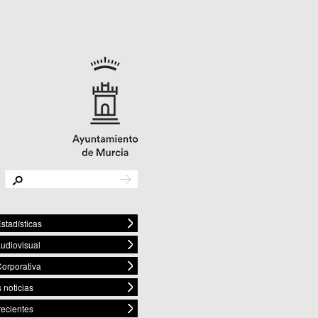
stadísticas
audiovisual
orporativa
 noticias
recientes