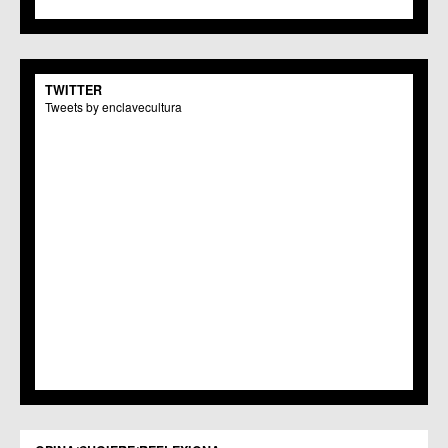
C.M. Monteagudo
C.C.S. La Paz
C.M. San Pio X
C.M. El Carmen
TWITTER
Centros Culturales
Tweets by enclavecultura
C.C. Puertas de Castilla
C.M. Nonduermas
C.M. Patiño
C.M. Puebla de Soto
C.C. Puente Tocinos
C.C. San Ginés
C.C. Sangonera la Seca
C.M. Sangonera la Verde
C.M. Santa Cruz
C.M. Santiago y Zaraiche
C.M. Santo Ángel
C.C. Sucina
C.C. Torreagüera
C.M. Valladolises
C.C. Zarandona
C.C. Zeneta