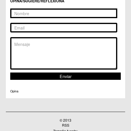
OPINA/SUGIERE/REFLEXIONA
Opina
© 2013
RSS
Tamaño fuente: