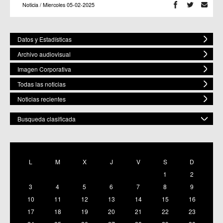
Noticia / Miercoles 05-02-2025
Datos y Estadísticas
Archivo audiovisual
Imagen Corporativa
Todas las noticias
Noticias recientes
Busqueda clasificada
POR ESPACIO
Mostrar todas
L
M
X
J
V
S
D
C.M. Baños y Mendigo
1
2
C.C. BENIAJÁN
C.M. Cañadas de San Pedro
3
4
5
6
7
8
9
C.M. Casillas
10
11
12
13
14
15
16
C.C. Churra
17
18
19
20
21
22
23
C.C. Cobatillas