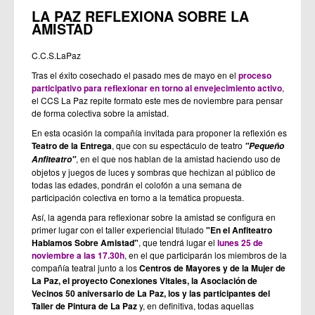
LA PAZ REFLEXIONA SOBRE LA
AMISTAD
C.C.S.LaPaz
Tras el éxito cosechado el pasado mes de mayo en el
proceso
participativo para reflexionar en torno al envejecimiento activo
,
el CCS La Paz repite formato este mes de noviembre para pensar
de forma colectiva sobre la amistad.
En esta ocasión la compañía invitada para proponer la reflexión es
Teatro de la Entrega
, que con su espectáculo de teatro
"Pequeño
, en el que nos hablan de la amistad haciendo uso de
Anfiteatro"
objetos y juegos de luces y sombras que hechizan al público de
todas las edades, pondrán el colofón a una semana de
participación colectiva en torno a la temática propuesta.
Así, la agenda para reflexionar sobre la amistad se configura en
primer lugar con el taller experiencial titulado
"En el Anfiteatro
Hablamos Sobre Amistad"
, que tendrá lugar el
lunes 25 de
noviembre a las 17.30h
, en el que participarán los miembros de la
compañía teatral junto a los
Centros de Mayores y de la Mujer de
La Paz, el proyecto Conexiones Vitales, la Asociación de
Vecinos 50 aniversario de La Paz, los y las participantes del
Taller de Pintura de La Paz
y, en definitiva, todas aquellas