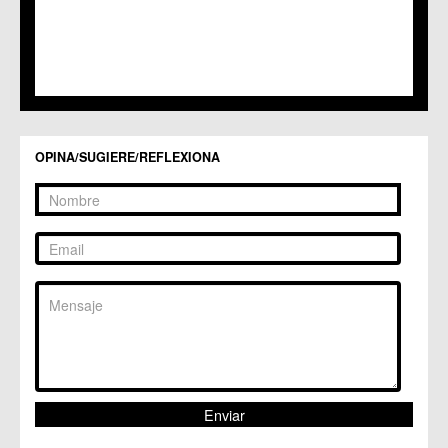
C.M. Santiago y Zaraiche
C.M. Santo Ángel
C.C. Sucina
C.C. Torreagüera
C.M. Valladolises
C.C. Zarandona
C.C. Zeneta
OPINA/SUGIERE/REFLEXIONA