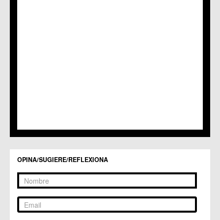
C.M. Nonduermas
C.M. Patiño
C.M. Puebla de Soto
C.C. Puente Tocinos
C.C. San Ginés
C.C. Sangonera la Seca
C.M. Sangonera la Verde
C.M. Santa Cruz
C.M. Santiago y Zaraiche
C.M. Santo Ángel
C.C. Sucina
C.C. Torreagüera
C.M. Valladolises
C.C. Zarandona
C.C. Zeneta
OPINA/SUGIERE/REFLEXIONA