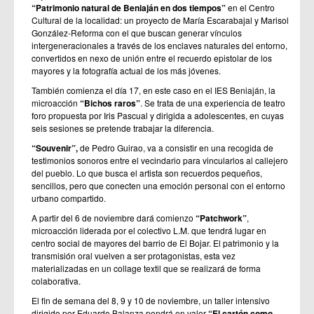
“Patrimonio natural de Beniaján en dos tiempos”
en el Centro
Cultural de la localidad: un proyecto de María Escarabajal y Marisol
González-Reforma con el que buscan generar vínculos
intergeneracionales a través de los enclaves naturales del entorno,
convertidos en nexo de unión entre el recuerdo epistolar de los
mayores y la fotografía actual de los más jóvenes.
También comienza el día 17, en este caso en el IES Beniaján, la
microacción
“Bichos raros”
. Se trata de una experiencia de teatro
foro propuesta por Iris Pascual y dirigida a adolescentes, en cuyas
seis sesiones se pretende trabajar la diferencia.
“Souvenir”,
de Pedro Guirao, va a consistir en una recogida de
testimonios sonoros entre el vecindario para vincularlos al callejero
del pueblo. Lo que busca el artista son recuerdos pequeños,
sencillos, pero que conecten una emoción personal con el entorno
urbano compartido.
A partir del 6 de noviembre dará comienzo
“Patchwork”
,
microacción liderada por el colectivo L.M. que tendrá lugar en
centro social de mayores del barrio de El Bojar. El patrimonio y la
transmisión oral vuelven a ser protagonistas, esta vez
materializadas en un collage textil que se realizará de forma
colaborativa.
El fin de semana del 8, 9 y 10 de noviembre, un taller intensivo
dirigido por Eduardo Balanza pondrá en valor
“El cartón como