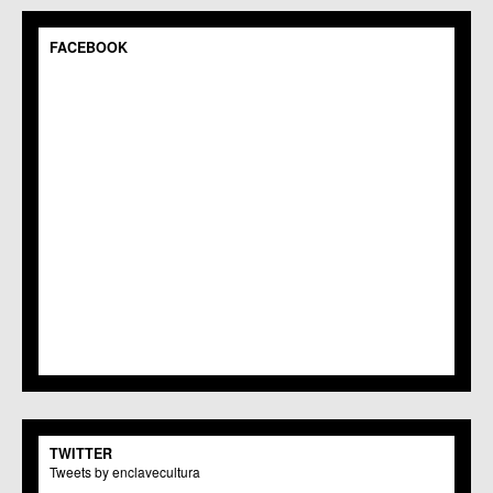
C.C.S. Espinardo
C.M. Gea y Truyols
FACEBOOK
C.C. Guadalupe
C.C. Javalí Nuevo
C.C. Javalí Viejo
C.M. Jerónimo y Avileses
C.M. La Albatalía
C.C. La Alberca
C.C. La Arboleja
C.M. La Raya
C.C. Llano de Brujas
C.C. Lobosillo
C.C. Los Dolores
C.C. Los Garres
C.M. Los Martínez del Puerto
C.C. LOS RAMOS
C.M. Monteagudo
C.C.S. La Paz
C.M. San Pio X
C.M. El Carmen
TWITTER
Centros Culturales
Tweets by enclavecultura
C.C. Puertas de Castilla