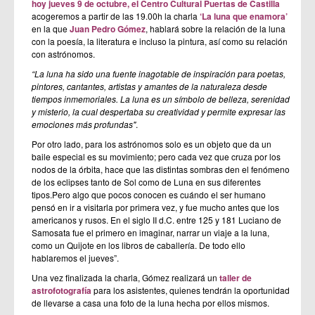
hoy jueves 9 de octubre, el Centro Cultural Puertas de Castilla
acogeremos a partir de las
19.00h
la charla
‘La luna que enamora’
en la que
Juan Pedro Gómez
, hablará sobre la relación de la luna
con la poesía, la literatura e incluso la pintura, así como su relación
con astrónomos.
“La luna ha sido una fuente inagotable de inspiración para poetas,
pintores, cantantes, artistas y amantes de la naturaleza desde
tiempos inmemoriales. La luna es un símbolo de belleza, serenidad
y misterio, la cual despertaba su creatividad y permite expresar las
emociones más profundas"
.
Por otro lado, para los astrónomos solo es un objeto que da un
baile especial es su movimiento; pero cada vez que cruza por los
nodos de la órbita, hace que las distintas sombras den el fenómeno
de los eclipses tanto de Sol como de Luna en sus diferentes
tipos.Pero algo que pocos conocen es cuándo el ser humano
pensó en ir a visitarla por primera vez, y fue mucho antes que los
americanos y rusos. En el siglo II d.C. entre 125 y 181 Luciano de
Samosata fue el primero en imaginar, narrar un viaje a la luna,
como un Quijote en los libros de caballería. De todo ello
hablaremos el jueves”.
Una vez finalizada la charla, Gómez realizará un
taller de
astrofotografía
para los asistentes, quienes tendrán la oportunidad
de llevarse a casa una foto de la luna hecha por ellos mismos.