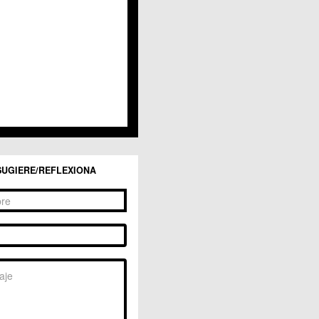
San Ginés
Sangonera la Seca
Sangonera la Verde
Santa Cruz
Santiago y Zaraiche
Santo Ángel
Sucina
Torreagüera
Valladolises
 Zarandona
Zeneta
SUGIERE/REFLEXIONA