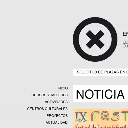
SOLICITUD DE PLAZAS EN 
NOTICIA
INICIO
CURSOS Y TALLERES
ACTIVIDADES
CENTROS CULTURALES
Equipamientos
PROYECTOS
Datos y estadísticas
Exposiciones
ACTUALIDAD
Programas