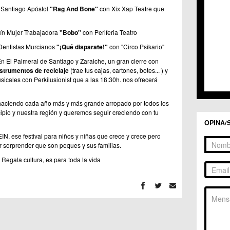
C.C. 
a Santiago Apóstol
"Rag And Bone"
con Xix Xap Teatre que
C.C. 
C.M. 
dín Mujer Trabajadora
"Bobo"
con Periferia Teatro
C.M. 
C.M. 
 Dentistas Murcianos
"¡Qué disparate!"
con "Circo Psikario"
C.M. 
En El Palmeral de Santiago y Zaraiche, un gran cierre con
C.C. 
nstrumentos de reciclaje
(trae tus cajas, cartones, botes... ) y
C.C. 
sicales con Perkilusionist que a las 18:30h. nos ofrecerá
C.M. 
C.C.
haciendo cada año más y más grande arropado por todos los
C.C. 
ipio y nuestra región y queremos seguir creciendo con tu
OPINA/
N, ese festival para niños y niñas que crece y crece pero
r sorprender que son peques y sus familias.
 Regala cultura, es para toda la vida