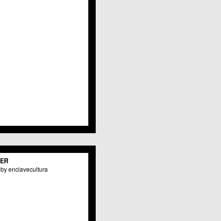
Javalí Viejo
Jerónimo y Avileses
La Albatalía
La Alberca
La Arboleja
 La Raya
Llano de Brujas
Lobosillo
Los Dolores
Los Garres
Los Martínez del Puerto
 LOS RAMOS
 Monteagudo
. La Paz
San Pio X
 El Carmen
TER
os Culturales
by enclavecultura
Puertas de Castilla
 Nonduermas
Patiño
Puebla de Soto
Puente Tocinos