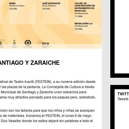
C.C. 
C.M. 
C.M. 
C.C. 
C.C. 
C.M.
C.C. 
C.C. 
C.C. 
C.C. 
C.M. 
SANTIAGO Y ZARAICHE
C.C.
C.M.
C.C.S
estival de Teatro Inantil (FESTEIN) a su novena edición desde
C.M. 
las plazas de la pedanía. La Concejalía de Cultura a través
C.M.
a Municipal de Santiago y Zaraiche unen esfuerzos para
TWIT
Centr
grama muy atractivo pensado para los peques pero, sobretodo,
Tweets 
C.C. 
C.M.
ión son los talleres para que los niños y niñas se acerquen
C.M. 
do de materiales. Iniciamos el FESTEIN, el lunes 6 de mayo,
C.M. 
Dúo Vasaltar donde los saltos dejará sin palabras a todo el
C.C. 