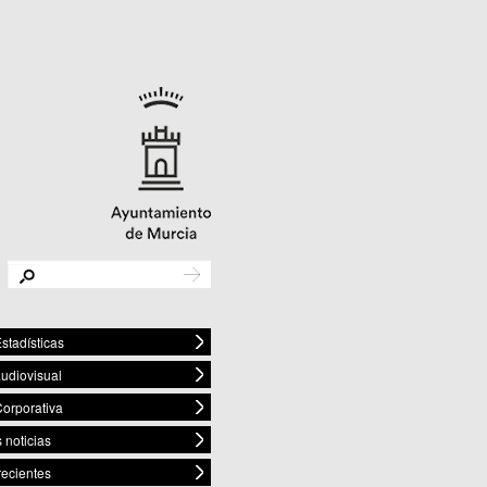
stadísticas
audiovisual
orporativa
 noticias
recientes