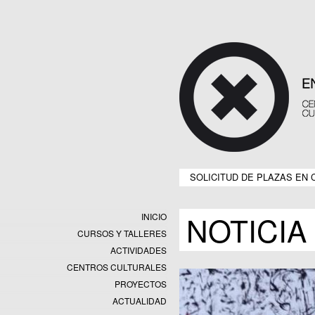
SOLICITUD DE PLAZAS EN 
NOTICIA
INICIO
CURSOS Y TALLERES
ACTIVIDADES
CENTROS CULTURALES
Equipamientos
PROYECTOS
Datos y estadísticas
Exposiciones
ACTUALIDAD
Programas