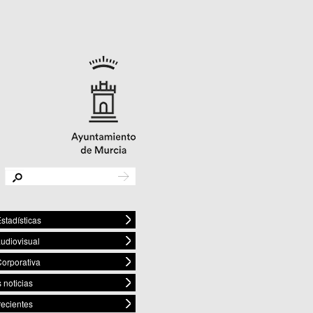
stadísticas
audiovisual
orporativa
 noticias
recientes