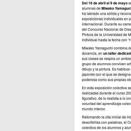
Del 16 de abril al 9 de mayo
se
alumnas de
Miwako Yamaguc
ha labrado una sólida y recono
exposiciones individuales en pr
internacional. Durante su carr
del Concurso Nacional de Dise
Pintura de la Universidad de M
individual hasta la fecha con “
Miwako Yamaguchi combina des
docencia, en
un taller dedicad
sus clases se respira un ambie
grupo de alumnos conviven arti
dibujo y la pintura. Es habitu
japonés con el que se designa 
poderosa como sus propias ob
En esta exposición colectiva 
realizadas durante el curso 202
figurativo, de lo realista a lo o
voluntad del aprendizaje colec
mundo interior.
Retomando la cita inicial de 
describirlas con palabras, el Ce
colectiva de los alumnos y alu