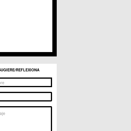
San Ginés
Sangonera la Seca
Sangonera la Verde
Santa Cruz
Santiago y Zaraiche
Santo Ángel
Sucina
Torreagüera
Valladolises
 Zarandona
Zeneta
SUGIERE/REFLEXIONA