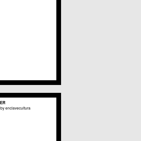
Javalí Viejo
Jerónimo y Avileses
La Albatalía
La Alberca
La Arboleja
 La Raya
Llano de Brujas
Lobosillo
Los Dolores
Los Garres
Los Martínez del Puerto
 LOS RAMOS
 Monteagudo
. La Paz
San Pio X
 El Carmen
TER
os Culturales
by enclavecultura
Puertas de Castilla
 Nonduermas
Patiño
Puebla de Soto
Puente Tocinos