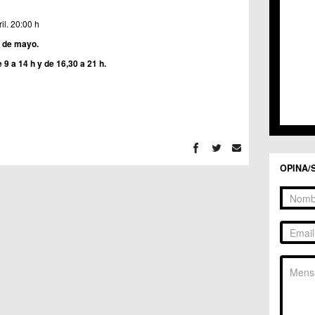
C.C. 
C.C. 
il. 20:00 h
C.M. 
 9 de mayo.
C.M. 
C.M. 
 9 a 14 h y de 16,30 a 21 h.
C.M. 
C.C. 
C.C. 
C.M. 
C.C.
C.C. 
OPINA/