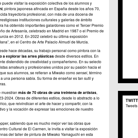
 puede visitar la exposición colectiva de los alumnos y
C.C. 
hi
, pintora japonesa afincada en España desde los años 70,
C.M. 
cida trayectoria profesional, con más de una docena de
C.M. 
estigiosas instituciones culturales y galerías de ámbito
C.C. 
era ha obtenido importantes galardones como el Tercer Premio
C.C. 
ño de Artesanía, celebrado en Madrid en 1987 o el Premio de
C.M.
urcia en 2012. En 2022 celebró su última exposición
C.C. 
Hana”, en el Centro de Arte Palacio Almudí de Murcia.
C.C. 
de hace décadas, su trabajo personal como pintora con la
C.C. 
o a explorar las artes plásticas
desde diversos estilos. En
C.C. 
nte distendido de creatividad y compañerismo. En su selecto
C.M. 
stas amateurs y profesionales unidos por su pasión hacia el
C.C.
al que sus alumnos, se refieran a Miwako como
sensei
, término
C.M.
a una persona sabia. Su forma de enseñar es tan sutil y
C.C.S
ras.
C.M. 
se muestran
más de 70 obras de una treintena de artistas
,
C.M.
3-2024. Obras de diferentes estilos, desde lo abstracto a lo
TWIT
Centr
nírico, que reivindican el arte de hacer y compartir, con la
Tweets 
C.C. 
tivo y la vocación de expresar las emociones de nuestro
C.M.
C.M. 
Hopper, sabiendo que es mucho mejor ver las obras que
C.M. 
ntro Cultural de El Carmen, le invita a visitar la exposición
C.C. 
mnas del taller de pintura de Miwako Yamaguchi en esta