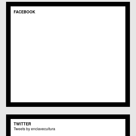
C.C.S. Espinardo
C.M. Gea y Truyols
FACEBOOK
C.C. Guadalupe
C.C. Javalí Nuevo
C.C. Javalí Viejo
C.M. Jerónimo y Avileses
C.M. La Albatalía
C.C. La Alberca
C.C. La Arboleja
C.M. La Raya
C.C. Llano de Brujas
C.C. Lobosillo
C.C. Los Dolores
C.C. Los Garres
C.M. Los Martínez del Puerto
C.C. LOS RAMOS
C.M. Monteagudo
C.C.S. La Paz
C.M. San Pio X
C.M. El Carmen
TWITTER
Centros Culturales
Tweets by enclavecultura
C.C. Puertas de Castilla