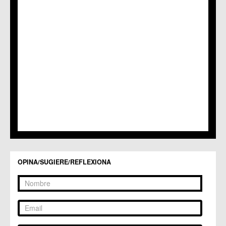
C.M. Nonduermas
C.M. Patiño
C.M. Puebla de Soto
C.C. Puente Tocinos
C.C. San Ginés
C.C. Sangonera la Seca
C.M. Sangonera la Verde
C.M. Santa Cruz
C.M. Santiago y Zaraiche
C.M. Santo Ángel
C.C. Sucina
C.C. Torreagüera
C.M. Valladolises
C.C. Zarandona
C.C. Zeneta
OPINA/SUGIERE/REFLEXIONA