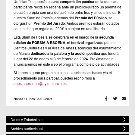
Un “slam” de poesía es
una competición poética
en la que cada
participante recita en escena ante un público-jurado un poema de
creación propia con una duración de entre tres y cinco minutos. En
nuestra Slam de Poesía, además del
Premio del Público
, se
otorgará un
Premio del Jurado
. Ambos premios estarán dotados
con un cheque regalo de 200€ a canjear en una librería.
Esta Slam de Poesía se celebrará en el marco de
la segunda
edición de POESÍA A ESCENA
,
el festival
organizado por los
Centros Culturales y el Área de Artes Escénicas del Ayuntamiento
de Murcia
dedicado a la palabra y la acción poética
que tendrá
lugar del 22 de enero al 3 de febrero de 2024. Próximamente
anunciaremos en este web el programa completo de actividades.
Si tienes alguna pregunta o consulta sobres las bases y/o el
procedimiento para partipar, puedes escribirnos a
poesiaaescena@ayto-murcia.es
.
Noticia / Lunes 08-01-2024
Datos y Estadísticas
Archivo audiovisual