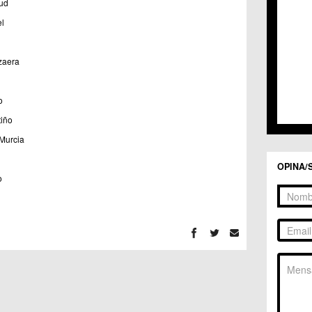
C.C. 
ud
C.C. 
l
C.M. 
C.M. 
C.M. 
zaera
C.M. 
C.C. 
C.C. 
o
C.M. 
tiño
C.C.
 Murcia
C.C. 
OPINA/
o