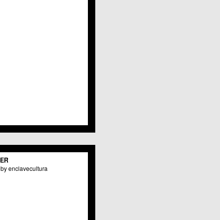
Javalí Viejo
Jerónimo y Avileses
La Albatalía
La Alberca
La Arboleja
 La Raya
Llano de Brujas
Lobosillo
Los Dolores
Los Garres
Los Martínez del Puerto
 LOS RAMOS
 Monteagudo
. La Paz
San Pio X
 El Carmen
TER
os Culturales
by enclavecultura
Puertas de Castilla
 Nonduermas
Patiño
Puebla de Soto
Puente Tocinos