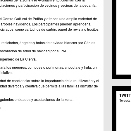
C.C. 
ciaciones y participación de vecinos y vecinas de la pedanía,
C.M. 
C.M. 
el Centro Cultural de Patiño y ofrecen una amplia variedad de
C.C. 
e árboles navideños. Los participantes pueden aprender a
C.C. 
ciclados, como cartuchos de cartón, papel de revista o trocitos
C.M.
C.C. 
 reciclados, ángeles y bolas de navidad blancas por Cáritas.
C.C. 
C.C. 
ecoración de árbol de navidad por el PAI.
C.C. 
Ingeniero de La Cierva.
C.M. 
ra los menores, compuesto por monas, chocolate y fruta, un
C.C.
ciativa.
C.M.
C.C.S
idad de concienciar sobre la importancia de la reutilización y el
C.M. 
dad divertida y creativa que permite a las familias disfrutar de
C.M.
TWIT
Centr
siguientes entidades y asociaciones de la zona:
Tweets 
C.C. 
a
C.M.
C.M. 
C.M. 
C.C. 