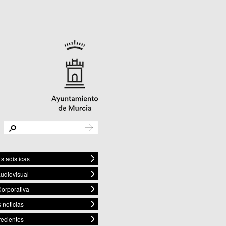
stadísticas
audiovisual
orporativa
 noticias
recientes