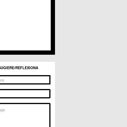
San Ginés
Sangonera la Seca
Sangonera la Verde
Santa Cruz
Santiago y Zaraiche
Santo Ángel
Sucina
Torreagüera
Valladolises
 Zarandona
Zeneta
SUGIERE/REFLEXIONA