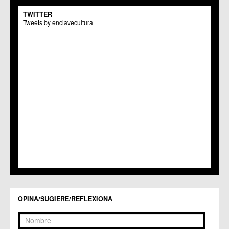
C.M. El Carmen
TWITTER
Centros Culturales
Tweets by enclavecultura
C.C. Puertas de Castilla
C.M. Nonduermas
C.M. Patiño
C.M. Puebla de Soto
C.C. Puente Tocinos
C.C. San Ginés
C.C. Sangonera la Seca
C.M. Sangonera la Verde
C.M. Santa Cruz
C.M. Santiago y Zaraiche
C.M. Santo Ángel
C.C. Sucina
C.C. Torreagüera
C.M. Valladolises
C.C. Zarandona
C.C. Zeneta
OPINA/SUGIERE/REFLEXIONA