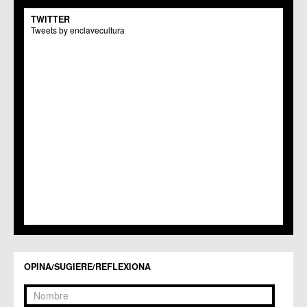
C.M. El Carmen
TWITTER
Centros Culturales
Tweets by enclavecultura
C.C. Puertas de Castilla
C.M. Nonduermas
C.M. Patiño
C.M. Puebla de Soto
C.C. Puente Tocinos
C.C. San Ginés
C.C. Sangonera la Seca
C.M. Sangonera la Verde
C.M. Santa Cruz
C.M. Santiago y Zaraiche
C.M. Santo Ángel
C.C. Sucina
C.C. Torreagüera
C.M. Valladolises
C.C. Zarandona
C.C. Zeneta
OPINA/SUGIERE/REFLEXIONA