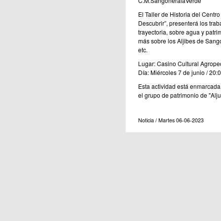
C.M.SangoneralaVerde
El Taller de Historia del Cent
Descubrir”, presenterá los trab
trayectoria, sobre agua y pat
más sobre los Aljibes de Sang
etc.
Lugar: Casino Cultural Agropec
Día: Miércoles 7 de junio / 20:
Esta actividad está enmarcada
el grupo de patrimonio de "Alju
Noticia / Martes 06-06-2023