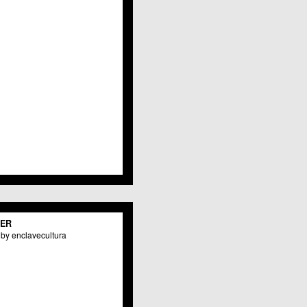
Javalí Viejo
Jerónimo y Avileses
La Albatalía
La Alberca
La Arboleja
 La Raya
Llano de Brujas
Lobosillo
Los Dolores
Los Garres
Los Martínez del Puerto
 LOS RAMOS
 Monteagudo
. La Paz
San Pio X
 El Carmen
TER
os Culturales
by enclavecultura
Puertas de Castilla
 Nonduermas
Patiño
Puebla de Soto
Puente Tocinos