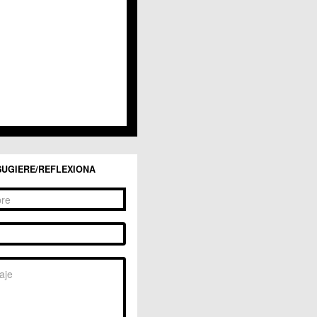
San Ginés
Sangonera la Seca
Sangonera la Verde
Santa Cruz
Santiago y Zaraiche
Santo Ángel
Sucina
Torreagüera
Valladolises
 Zarandona
Zeneta
SUGIERE/REFLEXIONA