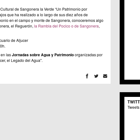
C.C. 
ro Cultural de Sangonera la Verde “Un Patrimonio por
C.M. 
ajos que ha realizado a lo largo de sus diez años de
C.M. 
rimonio en el campo y monte de Sangonera, conoceremos algo
C.C. 
onera, el Reguerón,
la Rambla del Pocico o de Sangonera
,
C.C. 
C.M.
uario de Aljucer
C.C. 
00h.
C.C. 
C.C. 
 en las
Jornadas sobre Agua y Patrimonio
organizadas por
C.C. 
cer, el Legado del Agua".
C.M. 
C.C.
C.M.
C.C.S
C.M. 
C.M.
TWIT
Centr
Tweets 
C.C. 
C.M.
C.M. 
C.M. 
C.C. 