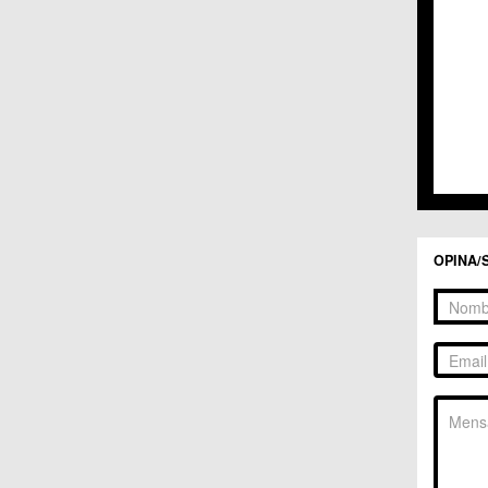
C.C. 
C.C. 
C.M. 
C.M. 
C.M. 
C.M. 
C.C. 
C.C. 
C.M. 
C.C.
C.C. 
OPINA/