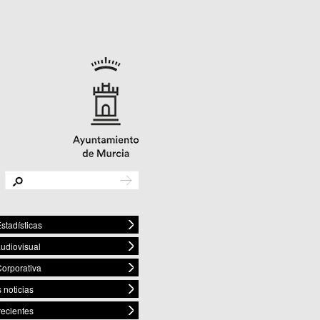
stadísticas
audiovisual
orporativa
 noticias
recientes