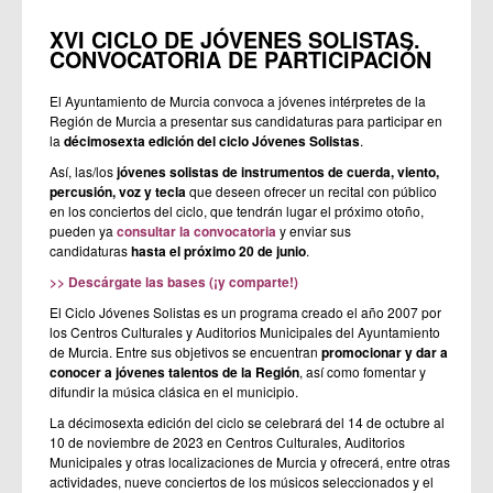
XVI CICLO DE JÓVENES SOLISTAS.
CONVOCATORIA DE PARTICIPACIÓN
El Ayuntamiento de Murcia convoca a jóvenes intérpretes de la
Región de Murcia a presentar sus candidaturas para participar en
la
décimosexta edición del ciclo Jóvenes Solistas
.
Así, las/los
jóvenes solistas de instrumentos de cuerda, viento,
percusión, voz y tecla
que deseen ofrecer un recital con público
en los conciertos del ciclo, que tendrán lugar el próximo otoño,
pueden ya
consultar la convocatoria
y enviar sus
candidaturas
hasta el próximo 20 de junio
.
>> Descárgate las bases (¡y comparte!)
El Ciclo Jóvenes Solistas es un programa creado el año 2007 por
los Centros Culturales y Auditorios Municipales del Ayuntamiento
de Murcia. Entre sus objetivos se encuentran
promocionar y dar a
conocer a jóvenes talentos de la Región
, así como fomentar y
difundir la música clásica en el municipio.
La décimosexta edición del ciclo se celebrará del 14 de octubre al
10 de noviembre de 2023 en Centros Culturales, Auditorios
Municipales y otras localizaciones de Murcia y ofrecerá, entre otras
actividades, nueve conciertos de los músicos seleccionados y el