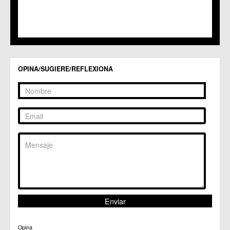
C.C. Sucina
C.C. Torreagüera
C.M. Valladolises
C.C. Zarandona
C.C. Zeneta
OPINA/SUGIERE/REFLEXIONA
Opina