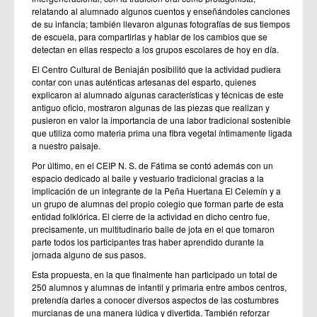
relatando al alumnado algunos cuentos y enseñándoles canciones
de su infancia; también llevaron algunas fotografías de sus tiempos
de escuela, para compartirlas y hablar de los cambios que se
detectan en ellas respecto a los grupos escolares de hoy en día.
El Centro Cultural de Beniaján posibilitó que la actividad pudiera
contar con unas auténticas artesanas del esparto, quienes
explicaron al alumnado algunas características y técnicas de este
antiguo oficio, mostraron algunas de las piezas que realizan y
pusieron en valor la importancia de una labor tradicional sostenible
que utiliza como materia prima una fibra vegetal íntimamente ligada
a nuestro paisaje.
Por último, en el CEIP N. S. de Fátima se contó además con un
espacio dedicado al baile y vestuario tradicional gracias a la
implicación de un integrante de la Peña Huertana El Celemín y a
un grupo de alumnas del propio colegio que forman parte de esta
entidad folklórica. El cierre de la actividad en dicho centro fue,
precisamente, un multitudinario baile de jota en el que tomaron
parte todos los participantes tras haber aprendido durante la
jornada alguno de sus pasos.
Esta propuesta, en la que finalmente han participado un total de
250 alumnos y alumnas de infantil y primaria entre ambos centros,
pretendía darles a conocer diversos aspectos de las costumbres
murcianas de una manera lúdica y divertida. También reforzar