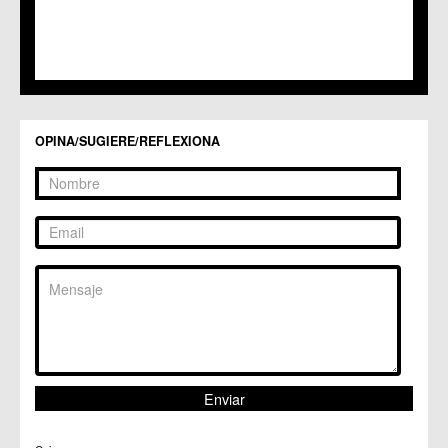
C.M. Santo Ángel
C.C. Sucina
C.C. Torreagüera
C.M. Valladolises
C.C. Zarandona
C.C. Zeneta
OPINA/SUGIERE/REFLEXIONA