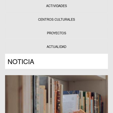
ACTIVIDADES
CENTROS CULTURALES
Equipamientos
PROYECTOS
Datos y estadísticas
Exposiciones
ACTUALIDAD
Programas
NOTICIA
Publicaciones