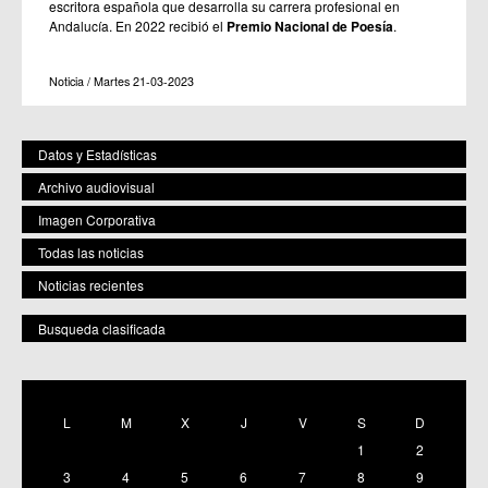
escritora española que desarrolla su carrera profesional en
Andalucía. En 2022 recibió el
Premio Nacional de Poesía
.
Noticia / Martes 21-03-2023
Datos y Estadísticas
Archivo audiovisual
Imagen Corporativa
Todas las noticias
Noticias recientes
Busqueda clasificada
POR ESPACIO
Mostrar todas
L
M
X
J
V
S
D
C.M. Baños y Mendigo
1
2
C.C. BENIAJÁN
C.M. Cañadas de San Pedro
3
4
5
6
7
8
9