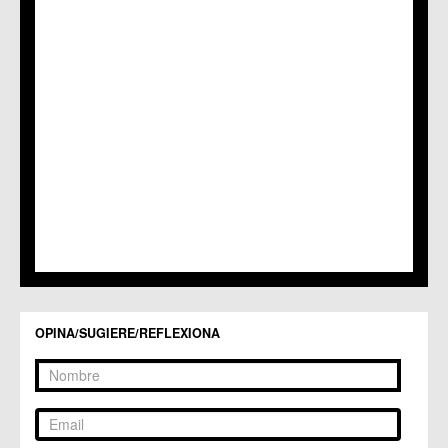
C.M. Nonduermas
C.M. Patiño
C.M. Puebla de Soto
C.C. Puente Tocinos
C.C. San Ginés
C.C. Sangonera la Seca
C.M. Sangonera la Verde
C.M. Santa Cruz
C.M. Santiago y Zaraiche
C.M. Santo Ángel
C.C. Sucina
C.C. Torreagüera
C.M. Valladolises
C.C. Zarandona
C.C. Zeneta
OPINA/SUGIERE/REFLEXIONA