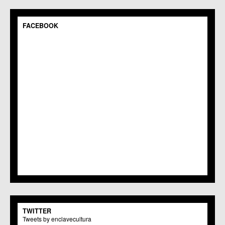
C.M. Pedriñanes
C.C.S. Espinardo
C.M. Gea y Truyols
FACEBOOK
C.C. Guadalupe
C.C. Javalí Nuevo
C.C. Javalí Viejo
C.M. Jerónimo y Avileses
C.M. La Albatalía
C.C. La Alberca
C.C. La Arboleja
C.M. La Raya
C.C. Llano de Brujas
C.C. Lobosillo
C.C. Los Dolores
C.C. Los Garres
C.M. Los Martínez del Puerto
C.C. LOS RAMOS
C.M. Monteagudo
C.C.S. La Paz
C.M. San Pio X
C.M. El Carmen
TWITTER
Centros Culturales
Tweets by enclavecultura
C.C. Puertas de Castilla