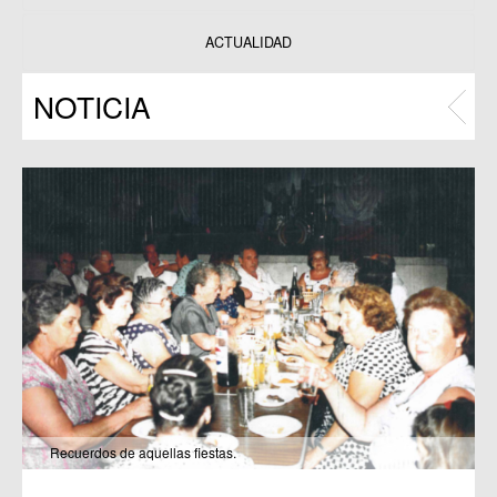
Datos y estadísticas
Exposiciones
ACTUALIDAD
Programas
NOTICIA
Publicaciones
Recuerdos de aquellas fiestas.