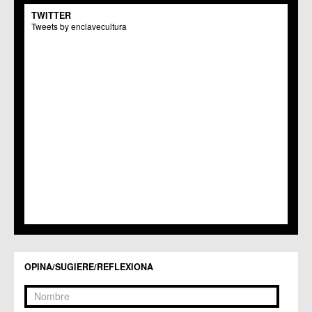
C.M. El Carmen
TWITTER
Centros Culturales
Tweets by enclavecultura
C.C. Puertas de Castilla
C.M. Nonduermas
C.M. Patiño
C.M. Puebla de Soto
C.C. Puente Tocinos
C.C. San Ginés
C.C. Sangonera la Seca
C.M. Sangonera la Verde
C.M. Santa Cruz
C.M. Santiago y Zaraiche
C.M. Santo Ángel
C.C. Sucina
C.C. Torreagüera
C.M. Valladolises
C.C. Zarandona
C.C. Zeneta
OPINA/SUGIERE/REFLEXIONA