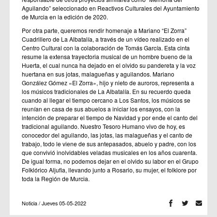
Aguilando” seleccionado en Reactivos Culturales del Ayuntamiento
de Murcia en la edición de 2020.
Por otra parte, queremos rendir homenaje a Mariano “El Zorra”
Cuadrillero de La Albatalía, a través de un vídeo realizado en el
Centro Cultural con la colaboración de Tomás García. Esta cinta
resume la extensa trayectoria musical de un hombre bueno de la
Huerta, el cual nunca ha dejado en el olvido su pandereta y la voz
huertana en sus jotas, malagueñas y aguilandos. Mariano
González Gómez «El Zorra», hijo y nieto de auroros, representa a
los músicos tradicionales de La Albatalía. En su recuerdo queda
cuando al llegar el tiempo cercano a Los Santos, los músicos se
reunían en casa de sus abuelos a iniciar los ensayos, con la
intención de preparar el tiempo de Navidad y por ende el canto del
tradicional aguilando. Nuestro Tesoro Humano vivo de hoy, es
conocedor del aguilando, las jotas, las malagueñas y el canto de
trabajo, todo le viene de sus antepasados, abuelo y padre, con los
que convivió inolvidables veladas musicales en los años cuarenta.
De igual forma, no podemos dejar en el olvido su labor en el Grupo
Folklórico Aljufia, llevando junto a Rosario, su mujer, el folklore por
toda la Región de Murcia.
Noticia / Jueves 05-05-2022