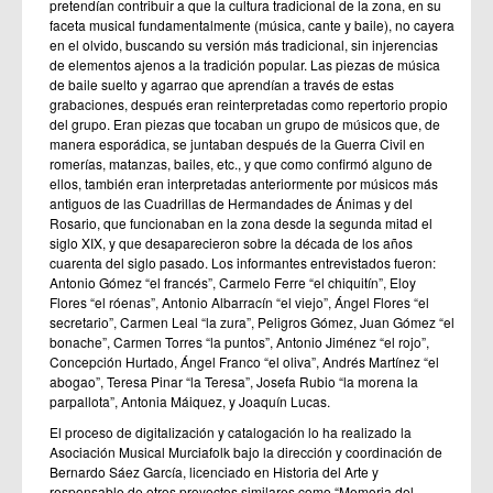
pretendían contribuir a que la cultura tradicional de la zona, en su
faceta musical fundamentalmente (música, cante y baile), no cayera
en el olvido, buscando su versión más tradi­cional, sin injerencias
de elementos ajenos a la tradición popular. Las piezas de música
de baile suelto y agarrao que aprendían a través de estas
grabaciones, después eran reinterpretadas como repertorio propio
del grupo. Eran piezas que tocaban un grupo de músicos que, de
manera esporádica, se juntaban después de la Guerra Civil en
romerías, matanzas, bailes, etc., y que como confirmó alguno de
ellos, también eran interpretadas anteriormente por músicos más
antiguos de las Cuadrillas de Hermandades de Ánimas y del
Rosario, que funcionaban en la zona desde la segunda mitad el
siglo XIX, y que desaparecieron sobre la década de los años
cuarenta del siglo pasado. Los informantes entrevistados fueron:
Antonio Gómez “el francés”, Carmelo Ferre “el chiquitín”, Eloy
Flores “el róenas”, Antonio Albarracín “el viejo”, Ángel Flores “el
secretario”, Carmen Leal “la zura”, Peligros Gómez, Juan Gómez “el
bonache”, Carmen Torres “la puntos”, Antonio Jiménez “el rojo”,
Concepción Hurtado, Ángel Franco “el oliva”, Andrés Martínez “el
abogao”, Teresa Pinar “la Teresa”, Josefa Rubio “la morena la
parpallota”, Antonia Máiquez, y Joaquín Lucas.
El proceso de digitalización y catalogación lo ha realizado la
Asociación Musical Murciafolk bajo la dirección y coordinación de
Bernardo Sáez García, licenciado en Historia del Arte y
responsable de otros proyectos similares como “Memoria del