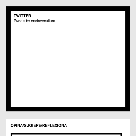
C.M. San Pio X
C.M. El Carmen
TWITTER
Centros Culturales
Tweets by enclavecultura
C.C. Puertas de Castilla
C.M. Nonduermas
C.M. Patiño
C.M. Puebla de Soto
C.C. Puente Tocinos
C.C. San Ginés
C.C. Sangonera la Seca
C.M. Sangonera la Verde
C.M. Santa Cruz
C.M. Santiago y Zaraiche
C.M. Santo Ángel
C.C. Sucina
C.C. Torreagüera
C.M. Valladolises
C.C. Zarandona
C.C. Zeneta
OPINA/SUGIERE/REFLEXIONA