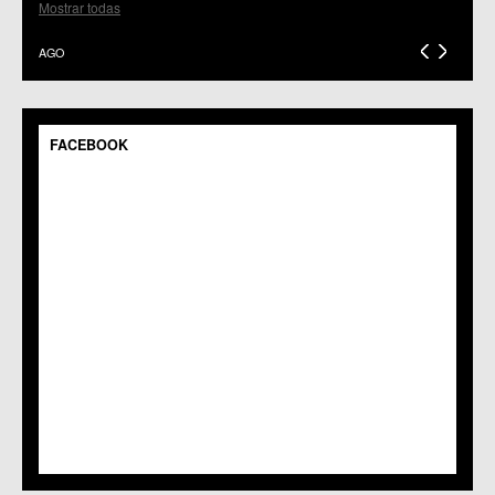
C.C.S. El Palmar
Mostrar todas
C.M. El Raal
C.C.S. El Ranero
AGO
C.C. Era Alta
C.M. Pedriñanes
C.C.S. Espinardo
C.M. Gea y Truyols
FACEBOOK
C.C. Guadalupe
C.C. Javalí Nuevo
C.C. Javalí Viejo
C.M. Jerónimo y Avileses
C.M. La Albatalía
C.C. La Alberca
C.C. La Arboleja
C.M. La Raya
C.C. Llano de Brujas
C.C. Lobosillo
C.C. Los Dolores
C.C. Los Garres
C.M. Los Martínez del Puerto
C.C. LOS RAMOS
C.M. Monteagudo
C.C.S. La Paz