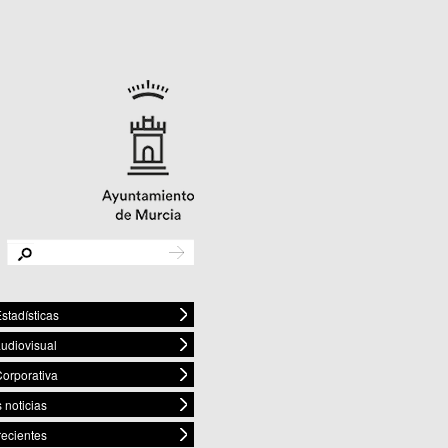
stadísticas
audiovisual
orporativa
 noticias
recientes