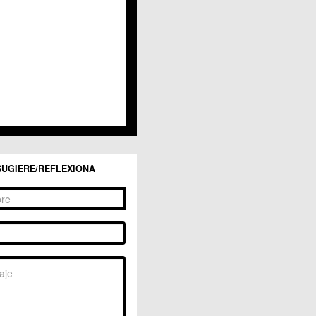
San Ginés
Sangonera la Seca
Sangonera la Verde
Santa Cruz
Santiago y Zaraiche
Santo Ángel
Sucina
Torreagüera
Valladolises
 Zarandona
Zeneta
SUGIERE/REFLEXIONA