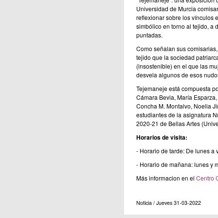
Universidad de Murcia comisar
reflexionar sobre los vínculos 
simbólico en torno al tejido, a
puntadas.
Como señalan sus comisarias, 
tejido que la sociedad patriarc
(insostenible) en el que las m
desvela algunos de esos nudo
Tejemaneje está compuesta po
Cámara Bevia, María Esparza,
Concha M. Montalvo, Noelia J
estudiantes de la asignatura N
2020-21 de Bellas Artes (Unive
Horarios de visita:
- Horario de tarde: De lunes a
- Horario de mañana: lunes y m
Más informacion en el
Centro 
Noticia / Jueves 31-03-2022