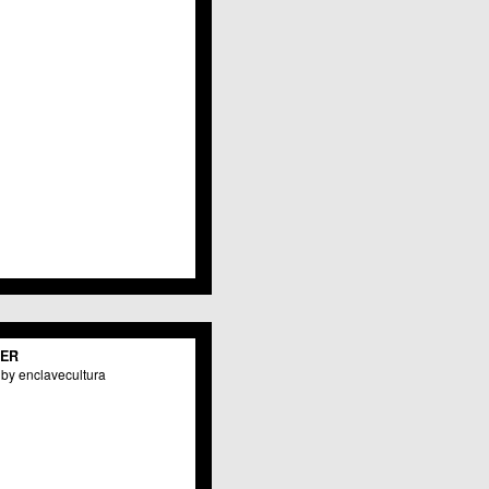
Javalí Viejo
Jerónimo y Avileses
La Albatalía
La Alberca
La Arboleja
 La Raya
Llano de Brujas
Lobosillo
Los Dolores
Los Garres
Los Martínez del Puerto
 LOS RAMOS
 Monteagudo
. La Paz
San Pio X
 El Carmen
TER
os Culturales
by enclavecultura
Puertas de Castilla
 Nonduermas
Patiño
Puebla de Soto
Puente Tocinos