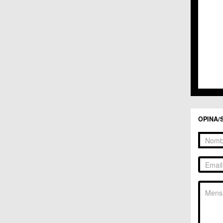
C.C. 
C.C. 
C.M. 
C.M. 
C.M. 
C.M. 
C.C. 
C.C. 
C.M. 
C.C.
C.C. 
OPINA/