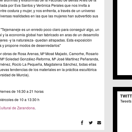
C.C. 
iada por Eva Santos y Verónica Perales que nos invita a
C.M. 
entre costura y mujer, y nos enfrenta, a través de un universo
C.M. 
 diversas realidades en las que las mujeres han subvertido sus
C.C. 
C.C. 
"Tejemaneje es un enredo poco claro para conseguir algo, un
C.M.
al y la economía global han fabricado en aras de un desarrollo
C.C. 
ujeres -y la naturaleza- quedan atrapadas. Esta exposición
C.C. 
s y propone modos de desenredarlos"
C.C. 
r obras de Rosa Arenas, Mª Mosé Majado, Camorhe, Rosario
C.C. 
 Mª Soledad González-Reforma, Mª José Martínez Peñaranda,
C.M. 
iménez, Rocío La Pequeña, Magdalena Sánchez, todas ellas
C.C.
uevas tendencias de los materiales en la práctica escultórica
C.M.
rsidad de Murcia).
C.C.S
C.M. 
 viernes de 16:30 a 21 horas
C.M.
TWIT
Centr
iércoles de 10 a 13:30 h
Tweets 
C.C. 
Cultural de Zarandona
.
C.M.
C.M. 
C.M. 
C.C. 